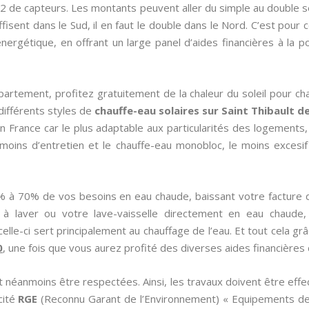
m2 de capteurs. Les montants peuvent aller du simple au double s
fisent dans le Sud, il en faut le double dans le Nord. C’est pour c
rgétique, en offrant un large panel d’aides financières à la po
artement, profitez gratuitement de la chaleur du soleil pour cha
différents styles de
chauffe-eau solaires sur Saint Thibault d
en France car le plus adaptable aux particularités des logements
 moins d’entretien et le chauffe-eau monobloc, le moins excesi
% à 70% de vos besoins en eau chaude, baissant votre facture
à laver ou votre lave-vaisselle directement en eau chaude, 
lle-ci sert principalement au chauffage de l’eau. Et tout cela gr
0
, une fois que vous aurez profité des diverses aides financières d
t néanmoins être respectées. Ainsi, les travaux doivent être effec
icité
RGE
(Reconnu Garant de l’Environnement) « Equipements de