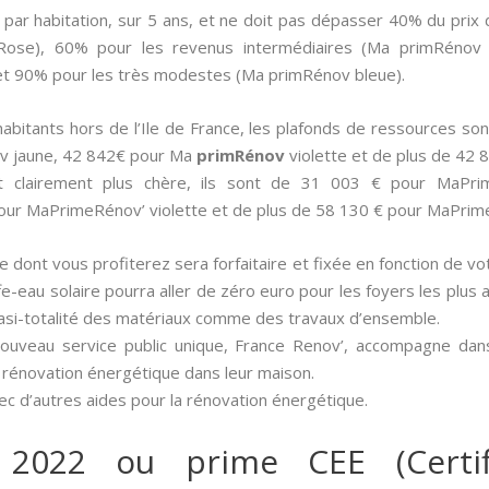
 par habitation, sur 5 ans, et ne doit pas dépasser 40% du prix 
Rose), 60% pour les revenus intermédiaires (Ma primRénov 
t 90% pour les très modestes (Ma primRénov bleue).
 habitants hors de l’Ile de France, les plafonds de ressources
v jaune, 42 842€ pour Ma
primRénov
violette et de plus de 42
st clairement plus chère, ils sont de 31 003 € pour MaPr
our MaPrimeRénov’ violette et de plus de 58 130 € pour MaPrim
ide dont vous profiterez sera forfaitaire et fixée en fonction de vo
uffe-eau solaire pourra aller de zéro euro pour les foyers les plus
uasi-totalité des matériaux comme des travaux d’ensemble.
nouveau service public unique, France Renov’, accompagne dan
 rénovation énergétique dans leur maison.
c d’autres aides pour la rénovation énergétique.
 2022 ou prime CEE (Certif