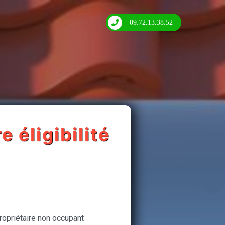
09.72.13.38.52
e éligibilité
ropriétaire non occupant