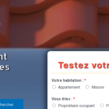
0
nt
Testez votr
nes
Votre habitation :
*
Appartement
Maison
Vous êtes :
*
Propriétaire occupant
P