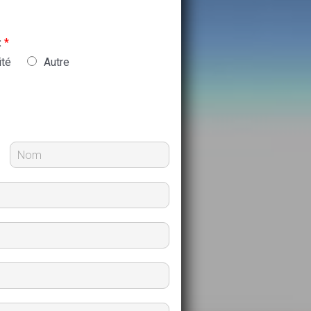
:
*
ité
Autre