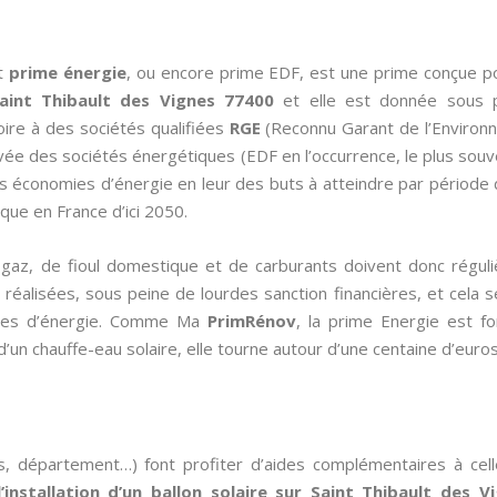
nt
prime énergie
, ou encore prime EDF, est une prime conçue p
aint Thibault des Vignes 77400
et elle est donnée sous pl
oire à des sociétés qualifiées
RGE
(Reconnu Garant de l’Environne
rivée des sociétés énergétiques (EDF en l’occurrence, le plus so
des économies d’énergie en leur des buts à atteindre par période d
ue en France d’ici 2050.
de gaz, de fioul domestique et de carburants doivent donc régul
éalisées, sous peine de lourdes sanction financières, et cela se 
omies d’énergie. Comme Ma
PrimRénov
, la prime Energie est fo
’un chauffe-eau solaire, elle tourne autour d’une centaine d’euro
s, département…) font profiter d’aides complémentaires à cel
l’installation d’un ballon solaire sur Saint Thibault des 