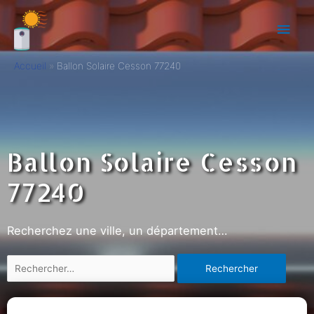
Accueil
Ballon Solaire Cesson 77240
Ballon Solaire Cesson
77240
Recherchez une ville, un département…