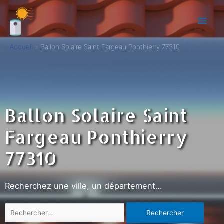
Accueil
Ballon Solaire Saint Fargeau Ponthierry 77310
Ballon Solaire Saint
Fargeau Ponthierry
77310
Recherchez une ville, un département…