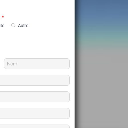
:
*
ité
Autre