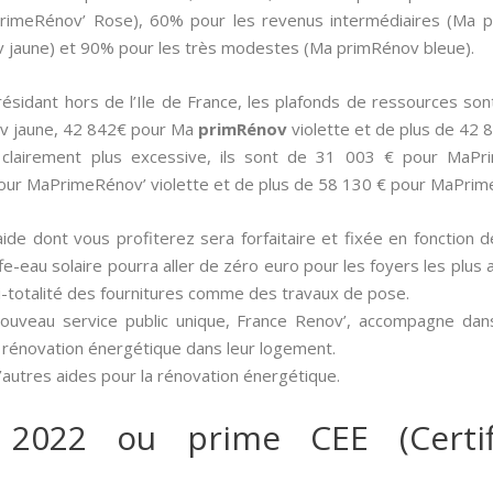
aPrimeRénov’ Rose), 60% pour les revenus intermédiaires (Ma p
jaune) et 90% pour les très modestes (Ma primRénov bleue).
e résidant hors de l’Ile de France, les plafonds de ressources 
v jaune, 42 842€ pour Ma
primRénov
violette et de plus de 42
t clairement plus excessive, ils sont de 31 003 € pour MaP
our MaPrimeRénov’ violette et de plus de 58 130 € pour MaPrim
aide dont vous profiterez sera forfaitaire et fixée en fonction 
fe-eau solaire pourra aller de zéro euro pour les foyers les plus
si-totalité des fournitures comme des travaux de pose.
nouveau service public unique, France Renov’, accompagne dan
 rénovation énergétique dans leur logement.
’autres aides pour la rénovation énergétique.
 2022 ou prime CEE (Certif