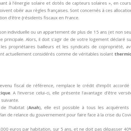
ant à l’énergie solaire et dotés de capteurs solaires », en co
doivent obéir aux règles françaises. Sont concernés à ces allocati
tion d’être {résidents fiscaux en France.
on individuelle ou un appartement de plus de 15 ans (et non se
e principale. Alors, il doit s’agir de de votre logement déclaré su
s les propriétaires bailleurs et les syndicats de copropriété, 
ont actuellement considérés comme de véritables isolant
thermi
revenu fiscal de référence, remplace le crédit d’impôt accor
tique
. A l’inverse celui-ci, elle présente l’avantage d’être vers
 suivante.
de l’habitat (
Anah
), elle est possible à tous les acquérent
an de relance du gouvernement pour faire face à la crise du Covi
0.000 euros par habitation, sur 5 ans, et ne doit pas dépasser 4