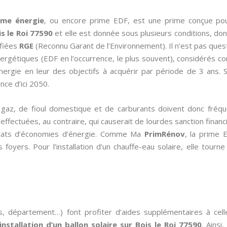
ime énergie
, ou encore prime EDF, est une prime conçue po
s le Roi 77590
et elle est donnée sous plusieurs conditions, don
ifiées
RGE
(Reconnu Garant de l’Environnement). Il n’est pas quest
nergétiques (EDF en l’occurrence, le plus souvent), considérés co
nergie en leur des objectifs à acquérir par période de 3 ans.
ce d’ici 2050.
de gaz, de fioul domestique et de carburants doivent donc fré
fectuées, au contraire, qui causerait de lourdes sanction financiè
ificats d’économies d’énergie. Comme Ma
PrimRénov
, la prime 
 foyers. Pour l’installation d’un chauffe-eau solaire, elle tourn
s, département…) font profiter d’aides supplémentaires à cel
’installation d’un ballon solaire sur Bois le Roi 77590
. Ainsi