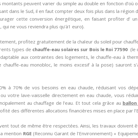
es montants peuvent varier du simple au double en fonction d’où o
ant dans le Sud, il en faut compter deux fois plus dans la région d
urager cette conversion énergétique, en faisant profiter d’ un
re, qui ne vous reviendra plus qu’à1 euro}.
tement, profitez gratuitement de la chaleur du soleil pour chauffe
érents types de
chauffe-eau solaires sur Bois le Roi 77590
(le 
 adaptable aux contraintes des logements, le chauffe-eau à therm
e chauffe-eau monobloc, le moins excesif à la pose) sauront s’
50% à 70% de vos besoins en eau chaude, réduisant vos dép
 ou votre lave-vaisselle directement en eau chaude, vous rédu
rincipalement au chauffage de l’eau. Et tout cela grâce au
ballon
ofité des différentes allocations financières mises en place par l’E
oivent tout de même être respectées. Ainsi, les travaux doivent ê
 la mention
RGE
(Reconnu Garant de l’Environnement) « Equipeme