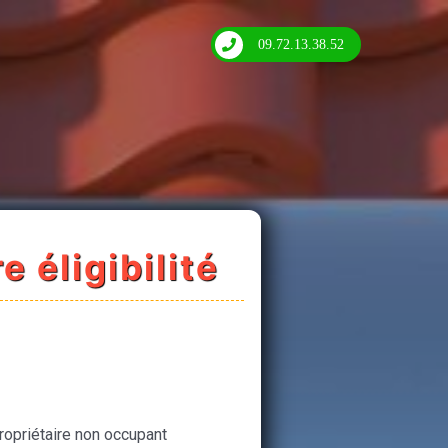
09.72.13.38.52
e éligibilité
ropriétaire non occupant