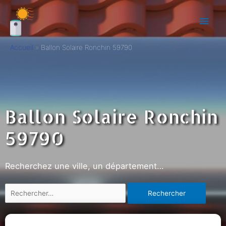
Accueil
Ballon Solaire Ronchin 59790
Ballon Solaire Ronchin
59790
Recherchez une ville, un département…