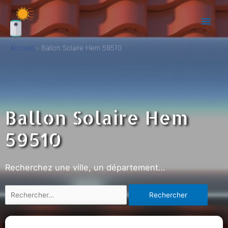
Accueil
Ballon Solaire Hem 59510
Ballon Solaire Hem
59510
Recherchez une ville, un département…