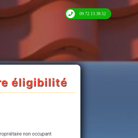
09.72.13.38.52
e éligibilité
ropriétaire non occupant