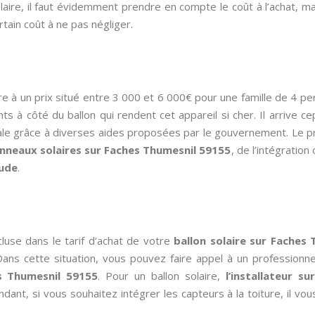
ire, il faut évidemment prendre en compte le coût à l’achat, mais au
rtain coût à ne pas négliger.
re à un prix situé entre 3 000 et 6 000€ pour une famille de 4 p
ts à côté du ballon qui rendent cet appareil si cher. Il arrive
ale grâce à diverses aides proposées par le gouvernement. Le pr
nneaux solaires sur Faches Thumesnil 59155
, de l’intégration
aude
.
cluse dans le tarif d’achat de votre
ballon solaire sur Faches
Dans cette situation, vous pouvez faire appel à un professionne
es Thumesnil 59155
. Pour un ballon solaire,
l’installateur s
ant, si vous souhaitez intégrer les capteurs à la toiture, il vo