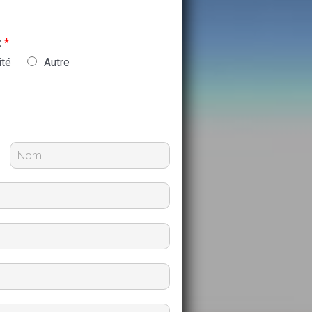
:
*
ité
Autre