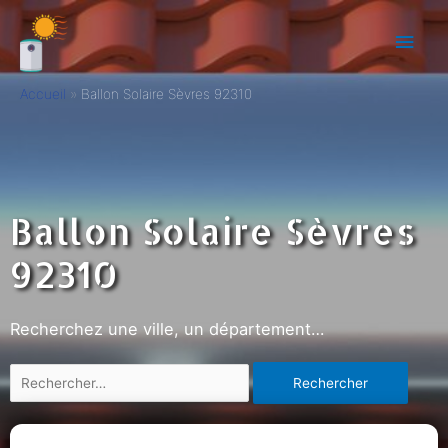
Accueil
Ballon Solaire Sèvres 92310
Ballon Solaire Sèvres
92310
Recherchez une ville, un département…