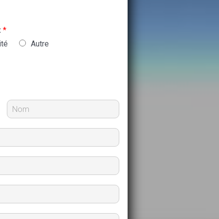
:
*
ité
Autre