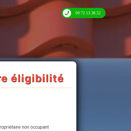
09.72.13.38.52
e éligibilité
ropriétaire non occupant