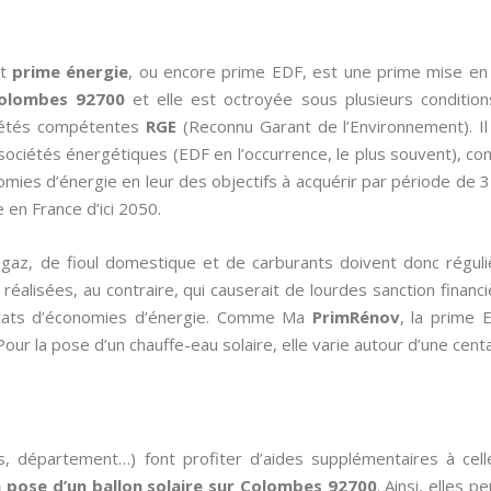
nt
prime énergie
, ou encore prime EDF, est une prime mise en
Colombes 92700
et elle est octroyée sous plusieurs condition
iétés compétentes
RGE
(Reconnu Garant de l’Environnement). Il 
 sociétés énergétiques (EDF en l’occurrence, le plus souvent), c
nomies d’énergie en leur des objectifs à acquérir par période de 3 
en France d’ici 2050.
de gaz, de fioul domestique et de carburants doivent donc régul
éalisées, au contraire, qui causerait de lourdes sanction financièr
ificats d’économies d’énergie. Comme Ma
PrimRénov
, la prime 
our la pose d’un chauffe-eau solaire, elle varie autour d’une cent
s, département…) font profiter d’aides supplémentaires à cel
a pose d’un ballon solaire sur Colombes 92700
. Ainsi, elles 