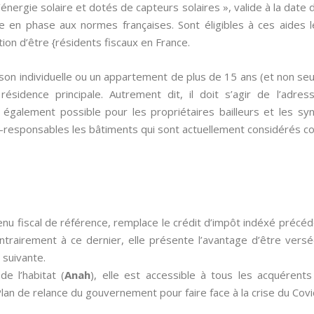
l’énergie solaire et dotés de capteurs solaires », valide à la da
re en phase aux normes françaises. Sont éligibles à ces aides l
tion d’être {résidents fiscaux en France.
ison individuelle ou un appartement de plus de 15 ans (et non se
ésidence principale. Autrement dit, il doit s’agir de l’adres
t également possible pour les propriétaires bailleurs et les sy
o-responsables les bâtiments qui sont actuellement considérés c
enu fiscal de référence, remplace le crédit d’impôt indéxé pré
ontrairement à ce dernier, elle présente l’avantage d’être versé
 suivante.
de l’habitat (
Anah
), elle est accessible à tous les acquérent
an de relance du gouvernement pour faire face à la crise du Covi