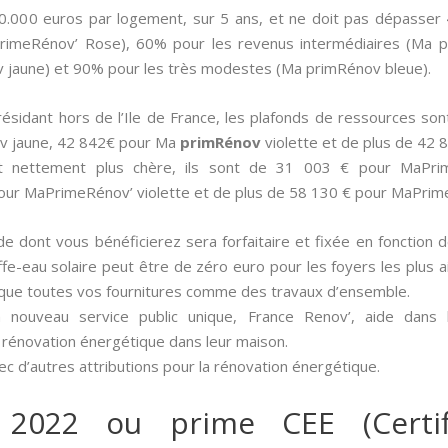
20.000 euros par logement, sur 5 ans, et ne doit pas dépasser
aPrimeRénov’ Rose), 60% pour les revenus intermédiaires (Ma p
jaune) et 90% pour les très modestes (Ma primRénov bleue).
e résidant hors de l’Ile de France, les plafonds de ressources 
v jaune, 42 842€ pour Ma
primRénov
violette et de plus de 42
st nettement plus chère, ils sont de 31 003 € pour MaPr
our MaPrimeRénov’ violette et de plus de 58 130 € pour MaPrim
aide dont vous bénéficierez sera forfaitaire et fixée en fonction 
ffe-eau solaire peut être de zéro euro pour les foyers les plus 
sque toutes vos fournitures comme des travaux d’ensemble.
 nouveau service public unique, France Renov’, aide dans
 rénovation énergétique dans leur maison.
c d’autres attributions pour la rénovation énergétique.
 2022 ou prime CEE (Certif