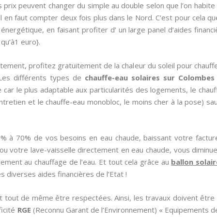
s prix peuvent changer du simple au double selon que l’on habite
l en faut compter deux fois plus dans le Nord. C’est pour cela que 
nergétique, en faisant profiter d’ un large panel d’aides financièr
 qu’à1 euro}.
tement, profitez gratuitement de la chaleur du soleil pour chauffe
Les différents types de
chauffe-eau solaires sur Colombes
nce car le plus adaptable aux particularités des logements, le chau
entretien et le chauffe-eau monobloc, le moins cher à la pose) sa
0% à 70% de vos besoins en eau chaude, baissant votre factur
 ou votre lave-vaisselle directement en eau chaude, vous diminu
palement au chauffage de l’eau. Et tout cela grâce au
ballon solai
 diverses aides financières de l’Etat !
 tout de même être respectées. Ainsi, les travaux doivent être ré
ficité
RGE
(Reconnu Garant de l’Environnement) « Equipements de