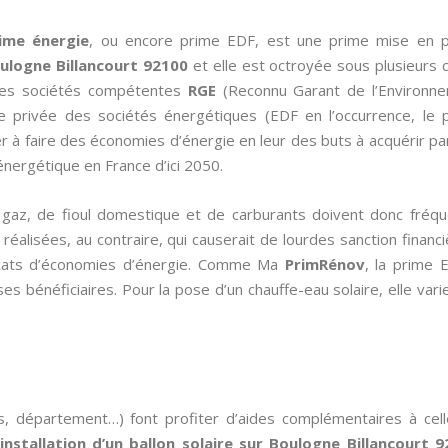
ime énergie
, ou encore prime EDF, est une prime mise en 
ulogne Billancourt 92100
et elle est octroyée sous plusieurs c
des sociétés compétentes
RGE
(Reconnu Garant de l’Environnem
 privée des sociétés énergétiques (EDF en l’occurrence, le
cer à faire des économies d’énergie en leur des buts à acquérir p
nergétique en France d’ici 2050.
de gaz, de fioul domestique et de carburants doivent donc fré
éalisées, au contraire, qui causerait de lourdes sanction financièr
ificats d’économies d’énergie. Comme Ma
PrimRénov
, la prime 
es bénéficiaires. Pour la pose d’un chauffe-eau solaire, elle var
s, département…) font profiter d’aides complémentaires à cel
l’installation d’un ballon solaire sur Boulogne Billancourt 