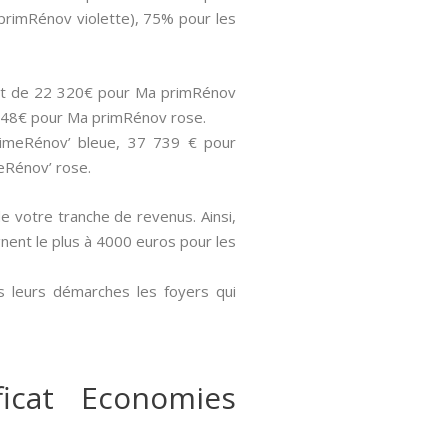
primRénov violette), 75% pour les
 sont de 22 320€ pour Ma primRénov
 848€ pour Ma primRénov rose.
PrimeRénov’ bleue, 37 739 € pour
eRénov’ rose.
de votre tranche de revenus. Ainsi,
gnent le plus à 4000 euros pour les
s leurs démarches les foyers qui
icat Economies