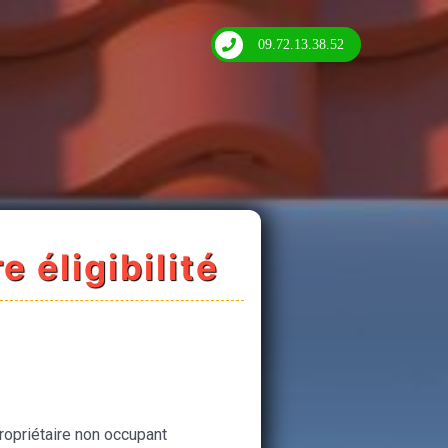
09.72.13.38.52
e éligibilité
ropriétaire non occupant