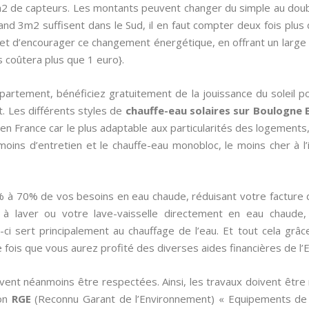
m2 de capteurs. Les montants peuvent changer du simple au doub
and 3m2 suffisent dans le Sud, il en faut compter deux fois plus
 et d’encourager ce changement énergétique, en offrant un large 
us coûtera plus que 1 euro}.
partement, bénéficiez gratuitement de la jouissance du soleil po
. Les différents styles de
chauffe-eau solaires sur Boulogne 
é en France car le plus adaptable aux particularités des logements
moins d’entretien et le chauffe-eau monobloc, le moins cher à l’
% à 70% de vos besoins en eau chaude, réduisant votre facture
à laver ou votre lave-vaisselle directement en eau chaude, 
-ci sert principalement au chauffage de l’eau. Et tout cela grâ
e fois que vous aurez profité des diverses aides financières de l’E
ivent néanmoins être respectées. Ainsi, les travaux doivent être ré
ion
RGE
(Reconnu Garant de l’Environnement) « Equipements de