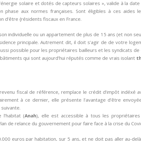
l’énergie solaire et dotés de capteurs solaires », valide à la da
en phase aux normes françaises. Sont éligibles à ces aides le
ion d’être {résidents fiscaux en France.
on individuelle ou un appartement de plus de 15 ans (et non se
idence principale. Autrement dit, il doit s’agir de de votre log
aussi possible pour les propriétaires bailleurs et les syndicats de
bâtiments qui sont aujourd’hui réputés comme de vrais isolant
t
revenu fiscal de référence, remplace le crédit d’impôt indéxé 
airement à ce dernier, elle présente l’avantage d’être envoyée
 suivante.
l’habitat (
Anah
), elle est accessible à tous les propriétair
an de relance du gouvernement pour faire face à la crise du Covi
0.000 euros par habitation, sur 5 ans, et ne doit pas aller au-de