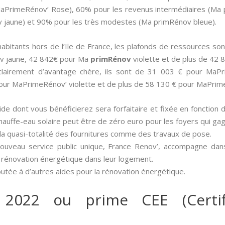
 (MaPrimeRénov’ Rose), 60% pour les revenus intermédiaires (Ma 
jaune) et 90% pour les très modestes (Ma primRénov bleue).
 habitants hors de l’Ile de France, les plafonds de ressources
v jaune, 42 842€ pour Ma
primRénov
violette et de plus de 42
 clairement d’avantage chère, ils sont de 31 003 € pour Ma
our MaPrimeRénov’ violette et de plus de 58 130 € pour MaPrim
aide dont vous bénéficierez sera forfaitaire et fixée en fonction 
n chauffe-eau solaire peut être de zéro euro pour les foyers qui ga
la quasi-totalité des fournitures comme des travaux de pose.
nouveau service public unique, France Renov’, accompagne dan
 rénovation énergétique dans leur logement.
outée à d’autres aides pour la rénovation énergétique.
 2022 ou prime CEE (Certif