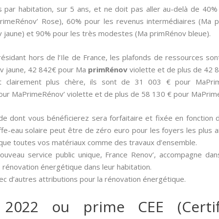
s par habitation, sur 5 ans, et ne doit pas aller au-delà de 40
aPrimeRénov’ Rose), 60% pour les revenus intermédiaires (Ma p
jaune) et 90% pour les très modestes (Ma primRénov bleue).
e résidant hors de l’Ile de France, les plafonds de ressources 
v jaune, 42 842€ pour Ma
primRénov
violette et de plus de 42
st clairement plus chère, ils sont de 31 003 € pour MaPr
our MaPrimeRénov’ violette et de plus de 58 130 € pour MaPrim
aide dont vous bénéficierez sera forfaitaire et fixée en fonction 
ffe-eau solaire peut être de zéro euro pour les foyers les plus 
sque toutes vos matériaux comme des travaux d’ensemble.
nouveau service public unique, France Renov’, accompagne dan
 rénovation énergétique dans leur habitation.
c d’autres attributions pour la rénovation énergétique.
 2022 ou prime CEE (Certif