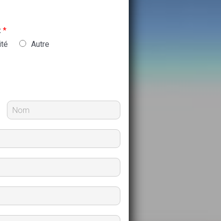
:
*
ité
Autre