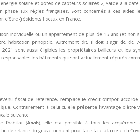
l’énergie solaire et dotés de capteurs solaires », valide à la da
en phase aux règles françaises. Sont concernés à ces aides le
ion d’être {résidents fiscaux en France.
aison individuelle ou un appartement de plus de 15 ans (et non 
re habitation principale. Autrement dit, il doit s’agir de de
er 2021 sont aussi éligibles les propriétaires bailleurs et les s
o-responsables les bâtiments qui sont actuellement réputés com
revenu fiscal de référence, remplace le crédit d’impôt accor
ique
. Contrairement à celui-ci, elle présente l’avantage d’être 
scale suivante.
 l’habitat (
Anah
), elle est possible à tous les acquérents
an de relance du gouvernement pour faire face à la crise du Covi