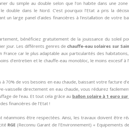
rier du simple au double selon que l’on habite dans une zone
t le double dans le Nord. C’est pourquoi l’Etat a pris la déci
 un large panel d’aides financières à l’installation de votre ba
rtement, bénéficiez gratuitement de la jouissance du soleil po
er jour. Les différents genres de
chauffe-eau solaires sur Sa
en France car le plus adaptable aux particularités des habitations
moins d’entretien et le chauffe-eau monobloc, le moins excesif à l’
 à 70% de vos besoins en eau chaude, baissant votre facture d’
ve-vaisselle directement en eau chaude, vous réduirez facileme
uffage de l’eau. Et tout cela grâce au
ballon solaire à 1 euro su
es financières de l’Etat !
t néanmoins être respectées. Ainsi, les travaux doivent être ré
icité
RGE
(Reconnu Garant de l’Environnement) « Equipements de