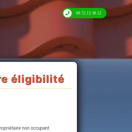
09.72.13.38.52
e éligibilité
ropriétaire non occupant