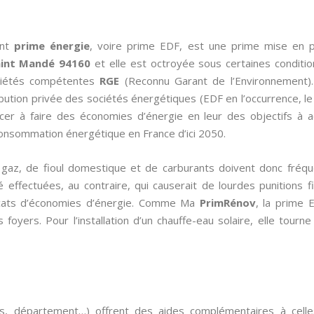
ent
prime énergie
, voire prime EDF, est une prime mise en 
aint Mandé 94160
et elle est octroyée sous certaines conditio
ciétés compétentes
RGE
(Reconnu Garant de l’Environnement). 
bution privée des sociétés énergétiques (EDF en l’occurrence, l
orcer à faire des économies d’énergie en leur des objectifs à 
 consommation énergétique en France d’ici 2050.
de gaz, de fioul domestique et de carburants doivent donc fré
effectuées, au contraire, qui causerait de lourdes punitions fi
ificats d’économies d’énergie. Comme Ma
PrimRénov
, la prime 
 foyers. Pour l’installation d’un chauffe-eau solaire, elle tourn
es, département…) offrent des aides complémentaires à cell