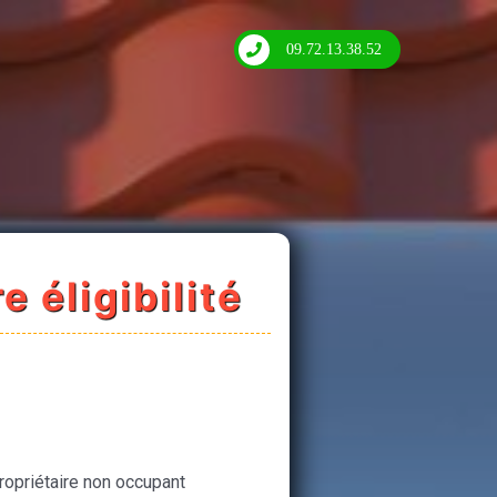
09.72.13.38.52
e éligibilité
ropriétaire non occupant