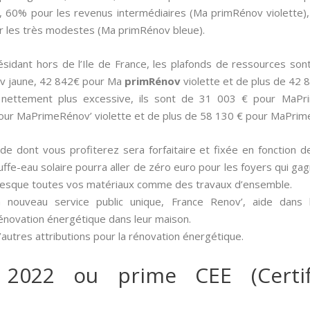
, 60% pour les revenus intermédiaires (Ma primRénov violette
r les très modestes (Ma primRénov bleue).
 résidant hors de l’Ile de France, les plafonds de ressources 
v jaune, 42 842€ pour Ma
primRénov
violette et de plus de 42
t nettement plus excessive, ils sont de 31 003 € pour MaP
our MaPrimeRénov’ violette et de plus de 58 130 € pour MaPrim
aide dont vous profiterez sera forfaitaire et fixée en fonction 
ffe-eau solaire pourra aller de zéro euro pour les foyers qui ga
presque toutes vos matériaux comme des travaux d’ensemble.
 nouveau service public unique, France Renov’, aide dans
rénovation énergétique dans leur maison.
autres attributions pour la rénovation énergétique.
 2022 ou prime CEE (Certif