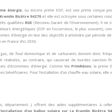
ime énergie
, ou encore prime EDF, est une prime conçue po
Kremlin Bicêtre 94270
et elle est octroyée sous certaines cond
étés qualifiées
RGE
(Reconnu Garant de l’Environnement). Il ne s’
rateurs énergétiques (EDF en l’occurrence, le plus souvent), co
nomies d’énergie en leur des objectifs à atteindre par période d
en France d’ici 2050.
de gaz, de fioul domestique et de carburants doivent donc fré
 réalisées, au contraire, qui causerait de lourdes sanction fin
ificats d’économies d’énergie. Comme Ma
PrimRénov
, la prime 
s bénéficiaires. Pour l’installation d’un chauffe-eau solaire, elle
es, département…) offrent des aides supplémentaires à cell
l’installation d’un ballon solaire sur Le Kremlin Bicêtre 9