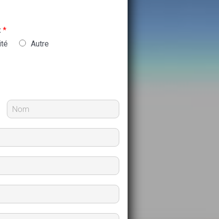
:
*
ité
Autre