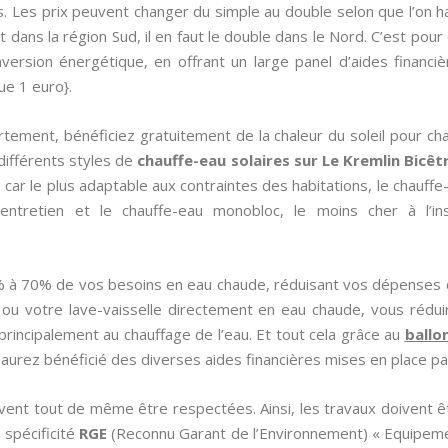
s. Les prix peuvent changer du simple au double selon que l’on h
 dans la région Sud, il en faut le double dans le Nord. C’est pour c
ersion énergétique, en offrant un large panel d’aides financière
que 1 euro}.
tement, bénéficiez gratuitement de la chaleur du soleil pour cha
différents styles de
chauffe-eau solaires sur Le Kremlin Bicêt
ce car le plus adaptable aux contraintes des habitations, le chauff
ntretien et le chauffe-eau monobloc, le moins cher à l’ins
% à 70% de vos besoins en eau chaude, réduisant vos dépenses
 ou votre lave-vaisselle directement en eau chaude, vous rédu
principalement au chauffage de l’eau. Et tout cela grâce au
ballo
 aurez bénéficié des diverses aides financières mises en place par 
oivent tout de même être respectées. Ainsi, les travaux doivent ê
la spécificité
RGE
(Reconnu Garant de l’Environnement) « Equipeme