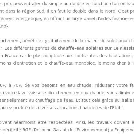
es prix peuvent aller du simple au double en fonction d’où on hab
t dans la région Sud, il en faut le double dans le Nord. C’est po
ement énergétique, en offrant un large panel d’aides financières 
uro}.
artement, bénéficiez gratuitement de la chaleur du soleil pour cha
r. Les différents genres de
chauffe-eau solaires sur Le Plessi
 en France car le plus adaptable aux contraintes des habitations,
 moins d’entretien et le chauffe-eau monobloc, le moins cher à l’
50% à 70% de vos besoins en eau chaude, réduisant votre fa
 ou votre lave-vaisselle directement en eau chaude, vous diminu
ssentiellement au chauffage de l’eau. Et tout cela grâce au
ballo
 aurez profité des diverses allocations financières de l’Etat !
doivent néanmoins être respectées. Ainsi, les travaux doivent ê
 spécificité
RGE
(Reconnu Garant de l’Environnement) « Equipeme