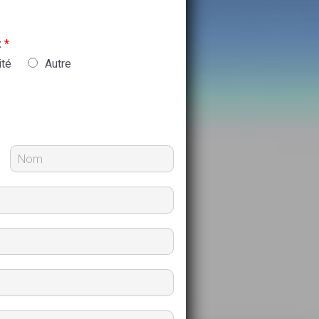
:
*
ité
Autre