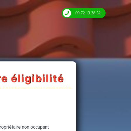
09.72.13.38.52
e éligibilité
ropriétaire non occupant