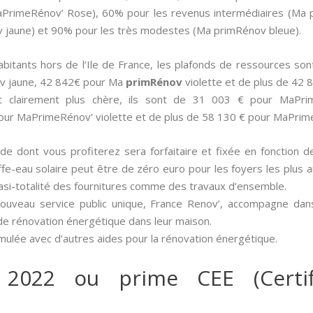
MaPrimeRénov’ Rose), 60% pour les revenus intermédiaires (Ma 
jaune) et 90% pour les très modestes (Ma primRénov bleue).
 habitants hors de l’Ile de France, les plafonds de ressources 
v jaune, 42 842€ pour Ma
primRénov
violette et de plus de 42
st clairement plus chère, ils sont de 31 003 € pour MaPr
our MaPrimeRénov’ violette et de plus de 58 130 € pour MaPrim
aide dont vous profiterez sera forfaitaire et fixée en fonction 
ffe-eau solaire peut être de zéro euro pour les foyers les plus 
uasi-totalité des fournitures comme des travaux d’ensemble.
nouveau service public unique, France Renov’, accompagne dan
de rénovation énergétique dans leur maison.
umulée avec d’autres aides pour la rénovation énergétique.
 2022 ou prime CEE (Certif