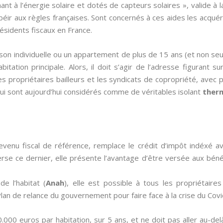
ant à l’énergie solaire et dotés de capteurs solaires », valide à
obéir aux règles françaises. Sont concernés à ces aides les acqué
{résidents fiscaux en France.
ison individuelle ou un appartement de plus de 15 ans (et non se
itation principale. Alors, il doit s’agir de l’adresse figurant su
les propriétaires bailleurs et les syndicats de copropriété, avec
i sont aujourd’hui considérés comme de véritables isolant
therm
evenu fiscal de référence, remplace le crédit d’impôt indéxé 
nverse ce dernier, elle présente l’avantage d’être versée aux bénéf
de l’habitat (
Anah
), elle est possible à tous les propriétair
an de relance du gouvernement pour faire face à la crise du Covi
0.000 euros par habitation, sur 5 ans, et ne doit pas aller au-