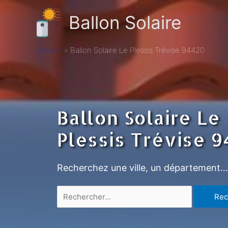
Ballon Solaire
Accueil
Ballon Solaire Le Plessis Trévise 94420
Ballon Solaire Le
Plessis Trévise 
Recherchez une ville, un département…