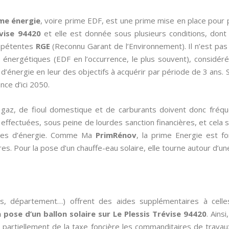
me énergie
, voire prime EDF, est une prime mise en place pour
évise 94420
et elle est donnée sous plusieurs conditions, dont 
ompétentes
RGE
(Reconnu Garant de l’Environnement). Il n’est pas 
 énergétiques (EDF en l’occurrence, le plus souvent), considéré
d’énergie en leur des objectifs à acquérir par période de 3 ans. S
ce d’ici 2050.
de gaz, de fioul domestique et de carburants doivent donc fré
ffectuées, sous peine de lourdes sanction financières, et cela se 
omies d’énergie. Comme Ma
PrimRénov
, la prime Energie est fo
res. Pour la pose d’un chauffe-eau solaire, elle tourne autour d’u
es, département…) offrent des aides supplémentaires à cell
a pose d’un ballon solaire sur Le Plessis Trévise 94420
. Ains
partiellement de la taxe foncière les commanditaires de travau