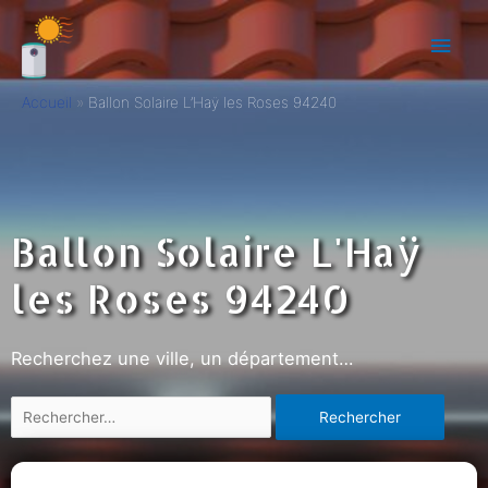
Accueil
Ballon Solaire L’Haÿ les Roses 94240
Ballon Solaire L'Haÿ
les Roses 94240
Recherchez une ville, un département…