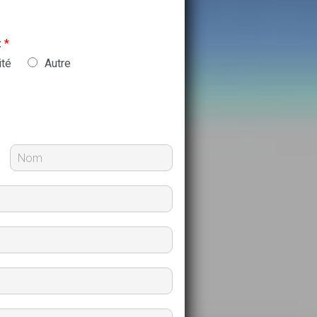
:
*
ité
Autre