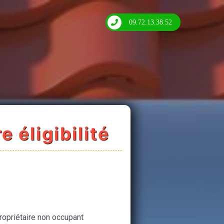
09.72.13.38.52
e éligibilité
ropriétaire non occupant