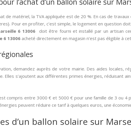
pour l’achat d’un ballon solaire sur Mar
hat de matériel, la TVA appliquée est de 20 %. En cas de travau
ères}. Pour en profiter, c’est simple, le logement en question doi
arseille 6 13006
doit être fourni et installé par un artisan ce
le 6 13006
acheté directement en magasin n’est pas éligible à cet
 régionales
tion, demandez auprès de votre mairie. Des aides locales, ré
. Elles s’ajoutent aux différentes primes énergies, réduisant ain
 est compris entre 3000 € et 5000 € pour une famille de 3 ou 4 p
 énergies peuvent réduire ce tarif à quelques euros, une économi
es d’un ballon solaire sur Marse