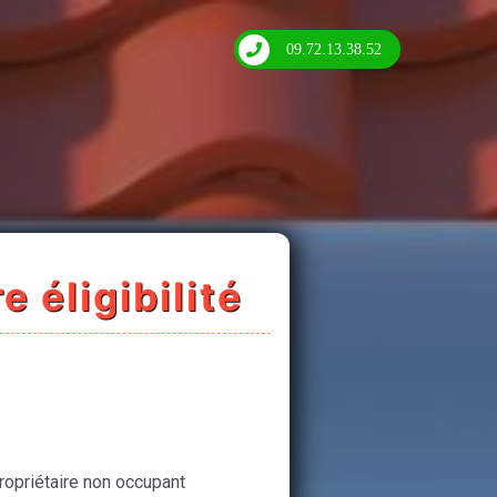
09.72.13.38.52
e éligibilité
ropriétaire non occupant