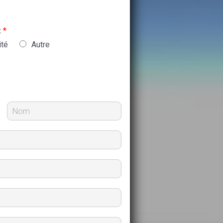
:
*
ité
Autre