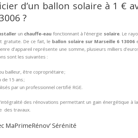
er d’un ballon solaire à 1 € av
13006 ?
nstaller
un
chauffe-eau
fonctionnant à l’énergie
solaire
. Le ray
t gratuite. De ce fait, le
ballon solaire sur Marseille 6 13006
e
genre d’appareil représente une somme, plusieurs milliers d’euros
ns sont les suivantes :
u bailleur, être copropriétaire ;
 de 15 ans ;
lisés par un professionnel certifié RGE.
’intégralité des rénovations permettant un gain énergétique à l
e des travaux.
ec MaPrimeRénov’ Sérénité