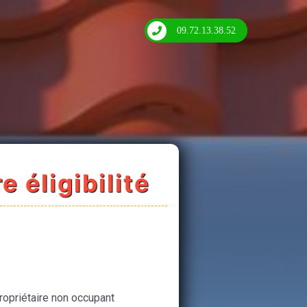
09.72.13.38.52
e éligibilité
ropriétaire non occupant