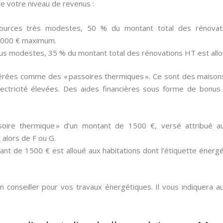
de votre niveau de revenus :
ources très modestes, 50 % du montant total des rénovati
 000 € maximum.
us modestes, 35 % du montant total des rénovations HT est all
dérées comme des « passoires thermiques ». Ce sont des maisons 
ectricité élevées. Des aides financières sous forme de bonu
oire thermique » d’un montant de 1500 €, versé attribué au
 alors de F ou G.
nt de 1500 € est alloué aux habitations dont l’étiquette énergé
conseiller pour vos travaux énergétiques. Il vous indiquera au