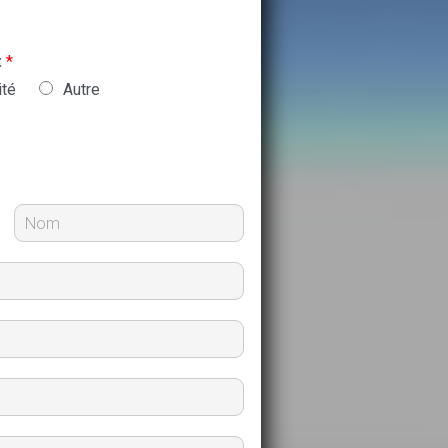
:
*
ité
Autre