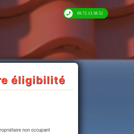
09.72.13.38.52
e éligibilité
ropriétaire non occupant