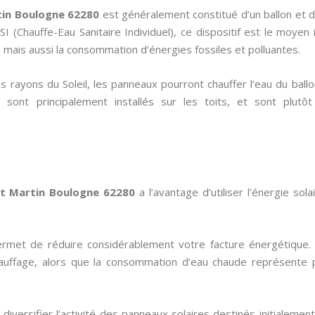
rtin Boulogne 62280
est généralement constitué d’un ballon et
SI (Chauffe-Eau Sanitaire Individuel), ce dispositif est le moye
 mais aussi la consommation d’énergies fossiles et polluantes.
s rayons du Soleil, les panneaux pourront chauffer l’eau du ball
0
sont principalement installés sur les toits, et sont plutô
int Martin Boulogne 62280
a l’avantage d’utiliser l’énergie sol
permet de réduire considérablement votre facture énergétique. 
hauffage, alors que la consommation d’eau chaude représent
iversifier l’activité des panneaux solaires destinés initialement 