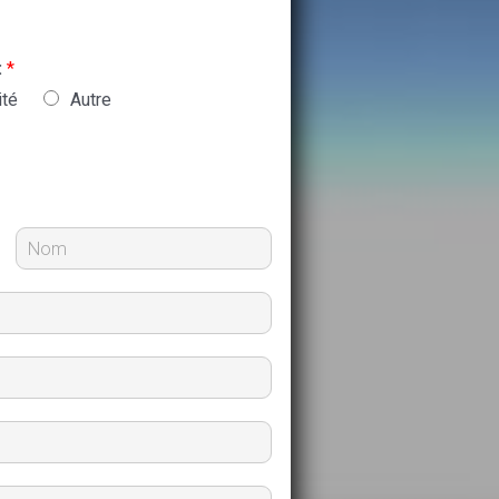
:
*
ité
Autre