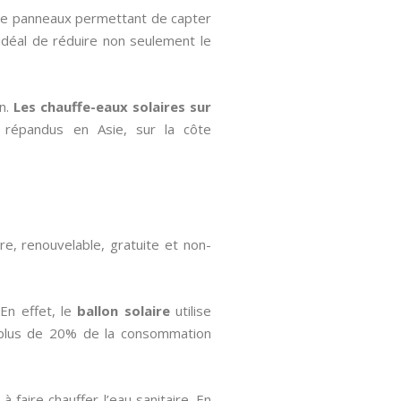
 de panneaux permettant de capter
n idéal de réduire non seulement le
on.
Les chauffe-eaux solaires sur
t répandus en Asie, sur la côte
aire, renouvelable, gratuite et non-
En effet, le
ballon solaire
utilise
e plus de 20% de la consommation
à faire chauffer l’eau sanitaire. En