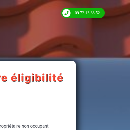
09.72.13.38.52
e éligibilité
ropriétaire non occupant