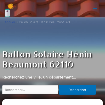
Accueil
Ballon Solaire Hénin Beaumont 62110
Ballon Solaire Hénin
Beaumont 62110
Recherchez une ville, un département…