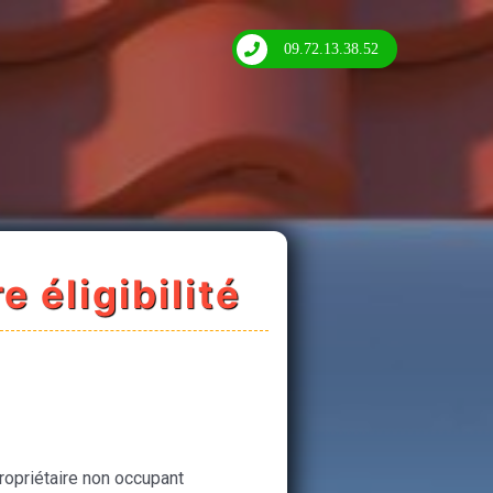
09.72.13.38.52
e éligibilité
ropriétaire non occupant