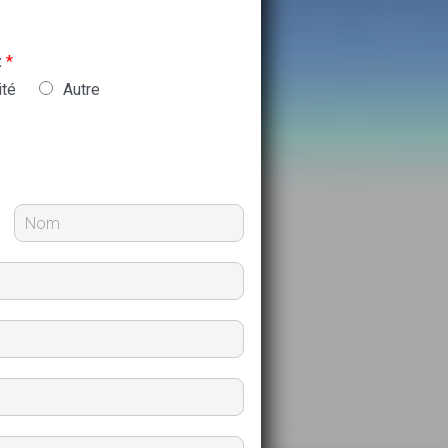
:
*
ité
Autre