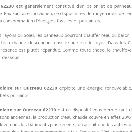
 62230
est généralement constitué d’un ballon et de panneau
e-Eau Sanitaire Individuel), ce dispositif est le moyen idéal de 
la consommation d’énergies fossiles et polluantes.
 rayons du Soleil, les panneaux pourront chauffer l’eau du ballon
s, l’eau chaude descendant ensuite au sein du foyer. Dans les C
 présence est plutôt répandue. Comme toute chose, le chauffe-e
i-dessous.
olaire sur Outreau 62230
exploite une énergie renouvelable
hets polluants.
olaire sur Outreau 62230
est un dispositif vous permettant 
isons anciennes, la production d’eau chaude couvre en effet 20%
levé dans les bâtiments plus récents, dû au fait que les autres
n, ampoules basse consommation, etc.). Dans ces 20%, environ 