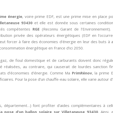
ime énergie
, voire prime EDF, est une prime mise en place p
lletaneuse 93430
et elle est donnée sous certaines condition
iétés compétentes
RGE
(Reconnu Garant de l’Environnement). I
ibution privée des opérateurs énergétiques (EDF en l’occurren
eut forcer à faire des économies d’énergie en leur des buts à 
a consommation énergétique en France d’ici 2050.
de gaz, de fioul domestique et de carburants doivent donc régul
 réalisées, au contraire, qui causerait de lourdes sanction fin
ificats d’économies d’énergie. Comme Ma
PrimRénov
, la prime 
ciaires. Pour la pose d’un chauffe-eau solaire, elle varie autour d
s, département…) font profiter d’aides complémentaires à cel
la pose d’un ballon solaire sur Villetaneuse 93430
. Ainsi,