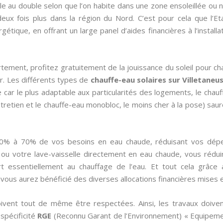
e au double selon que l’on habite dans une zone ensoleillée ou n
eux fois plus dans la région du Nord. C’est pour cela que l’Et
ique, en offrant un large panel d’aides financières à l’installat
tement, profitez gratuitement de la jouissance du soleil pour cha
r. Les différents types de
chauffe-eau solaires sur Villetaneu
nce car le plus adaptable aux particularités des logements, le chau
ntretien et le chauffe-eau monobloc, le moins cher à la pose) saur
50% à 70% de vos besoins en eau chaude, réduisant vos dép
 ou votre lave-vaisselle directement en eau chaude, vous rédu
rt essentiellement au chauffage de l’eau. Et tout cela grâce
 vous aurez bénéficié des diverses allocations financières mises en
oivent tout de même être respectées. Ainsi, les travaux doivent
 spécificité
RGE
(Reconnu Garant de l’Environnement) « Equipeme