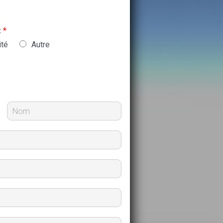
:
*
ité
Autre