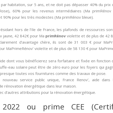
 par habitation, sur 5 ans, et ne doit pas dépasser 40% du prix 
Rose), 60% pour les revenus intermédiaires (Ma primRénov 
t 90% pour les très modestes (Ma primRénov bleue).
e résidant hors de l’Ile de France, les plafonds de ressources 
v jaune, 42 842€ pour Ma
primRénov
violette et de plus de 42
 clairement d’avantage chère, ils sont de 31 003 € pour Ma
our MaPrimeRénov’ violette et de plus de 58 130 € pour MaPrim
aide dont vous bénéficierez sera forfaitaire et fixée en fonction 
uffe-eau solaire peut être de zéro euro pour les foyers qui gag
t presque toutes vos fournitures comme des travaux de pose.
 nouveau service public unique, France Renov’, aide dans
de rénovation énergétique dans leur maison.
c d’autres attributions pour la rénovation énergétique.
 2022 ou prime CEE (Certif