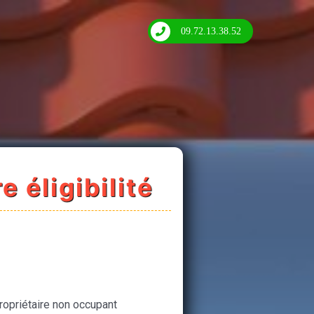
09.72.13.38.52
e éligibilité
ropriétaire non occupant