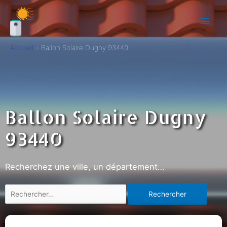
Accueil
Ballon Solaire Dugny 93440
Ballon Solaire Dugny
93440
Recherchez une ville, un département…