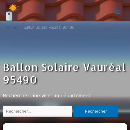
Accueil
Ballon Solaire Vauréal 95490
Ballon Solaire Vauréal
95490
Recherchez une ville, un département…