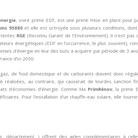
énergie
, voire prime EDF, est une prime mise en place pour 
ains 95880
et elle est octroyée sous plusieurs conditions, dont
pétentes
RGE
(Reconnu Garant de l’Environnement). Il n’est pas q
rateurs énergétiques (EDF en l’occurrence, le plus souvent), co
nomies d’énergie en leur des buts à acquérir par période de 3 ans
ance d’ici 2050.
de gaz, de fioul domestique et de carburants doivent donc régul
 réalisées, au contraire, qui causerait de lourdes sanction fin
ificats d’économies d’énergie. Comme Ma
PrimRénov
, la prime 
ciaires. Pour l’installation d’un chauffe-eau solaire, elle tour
es, département…) offrent des aides complémentaires à cell