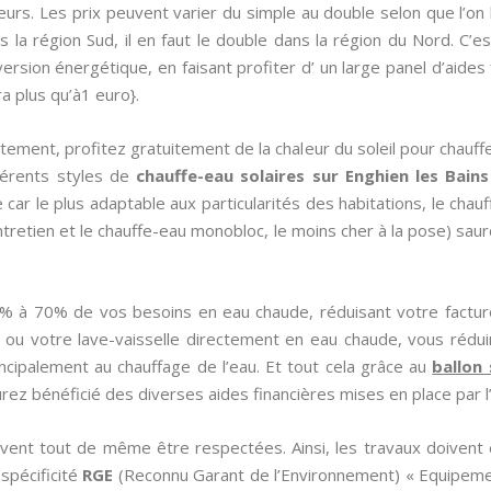
eurs. Les prix peuvent varier du simple au double selon que l’on 
 la région Sud, il en faut le double dans la région du Nord. C’es
rsion énergétique, en faisant profiter d’ un large panel d’aides fi
ra plus qu’à1 euro}.
tement, profitez gratuitement de la chaleur du soleil pour chauffe
férents styles de
chauffe-eau solaires sur Enghien les Bain
ce car le plus adaptable aux particularités des habitations, le cha
entretien et le chauffe-eau monobloc, le moins cher à la pose) saur
0% à 70% de vos besoins en eau chaude, réduisant votre factur
 ou votre lave-vaisselle directement en eau chaude, vous rédu
incipalement au chauffage de l’eau. Et tout cela grâce au
ballon 
urez bénéficié des diverses aides financières mises en place par l’
ivent tout de même être respectées. Ainsi, les travaux doivent 
 spécificité
RGE
(Reconnu Garant de l’Environnement) « Equipeme