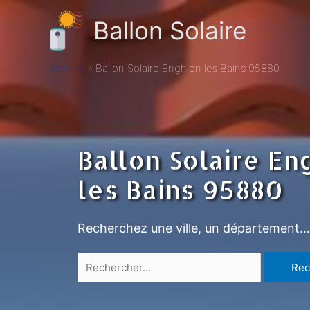
Ballon Solaire
Accueil
Ballon Solaire Enghien les Bains 95880
Ballon Solaire En
les Bains 95880
Recherchez une ville, un département…