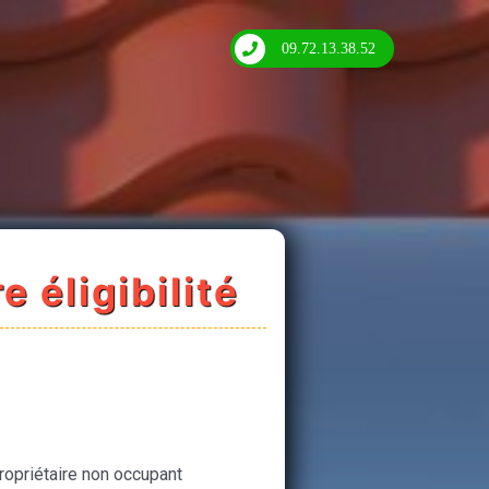
09.72.13.38.52
e éligibilité
ropriétaire non occupant