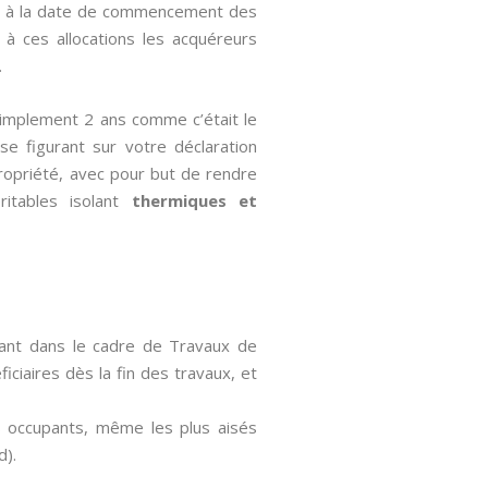
urs à la date de commencement des
 à ces allocations les acquéreurs
.
simplement 2 ans comme c’était le
sse figurant sur votre déclaration
opropriété, avec pour but de rendre
itables isolant
thermiques et
avant dans le cadre de Travaux de
iciaires dès la fin des travaux, et
es occupants, même les plus aisés
d).