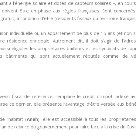
ant à l’énergie solaire et dotés de capteurs solaires », en co
s doivent être en phase aux règles françaises. Sont concernés
ratuit, à condition d’être {résidents fiscaux du territoire français
aison individuelle ou un appartement de plus de 15 ans (et non 
e résidence principale. Autrement dit, il doit s’agir de l’adre
aussi éligibles les propriétaires bailleurs et les syndicats de c
es bâtiments qui sont actuellement réputés comme de vér
venu fiscal de référence, remplace le crédit d’impôt indéxé 
nverse ce dernier, elle présente l’avantage d’être versée aux bénéf
e l’habitat (
Anah
), elle est accessible à tous les propriétair
an de relance du gouvernement pour faire face à la crise du Covi