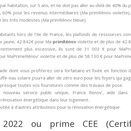
par habitation, sur 5 ans, et ne doit pas aller au-delà de 40% du p
, 60% pour les revenus intermédiaires (Ma primRénov violette
r les très modestes (Ma primRénov bleue).
 habitants hors de l’Ile de France, les plafonds de ressources 
v jaune, 42 842€ pour Ma
primRénov
violette et de plus de 42
t nettement plus excessive, ils sont de 31 003 € pour MaP
our MaPrimeRénov’ violette et de plus de 58 130 € pour MaPrim
aide dont vous profiterez sera forfaitaire et fixée en fonction 
ffe-eau solaire pourra aller de zéro euro pour les foyers qui ga
t presque toutes vos fournitures comme des travaux de pose.
 nouveau service public unique, France Renov’, aide dans
 rénovation énergétique dans leur logement.
outée à d’autres attributions pour la rénovation énergétique.
 2022 ou prime CEE (Certif