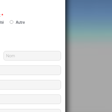
:
*
ité
Autre