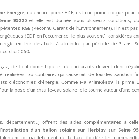
me énergie
, ou encore prime EDF, est une prime conçue pour 
Seine 95220
et elle est donnée sous plusieurs conditions, do
ompétentes
RGE
(Reconnu Garant de l’Environnement). Il n’est pas 
ergétiques (EDF en l’occurrence, le plus souvent), considérés co
énergie en leur des buts à atteindre par période de 3 ans. 
ce d’ici 2050.
de gaz, de fioul domestique et de carburants doivent donc régul
 réalisées, au contraire, qui causerait de lourdes sanction fin
ificats d’économies d’énergie. Comme Ma
PrimRénov
, la prime 
our la pose d’un chauffe-eau solaire, elle tourne autour d’une ce
es, département…) offrent des aides complémentaires à cell
l’installation d’un ballon solaire sur Herblay sur Seine 9
talement ou partiellement de la taxe foncière les commandit