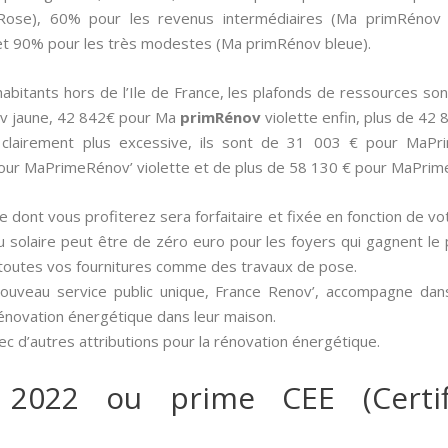
Rose), 60% pour les revenus intermédiaires (Ma primRénov 
t 90% pour les très modestes (Ma primRénov bleue).
 habitants hors de l’Ile de France, les plafonds de ressources
v jaune, 42 842€ pour Ma
primRénov
violette enfin, plus de 42
t clairement plus excessive, ils sont de 31 003 € pour MaP
our MaPrimeRénov’ violette et de plus de 58 130 € pour MaPrim
ide dont vous profiterez sera forfaitaire et fixée en fonction de vo
u solaire peut être de zéro euro pour les foyers qui gagnent le
toutes vos fournitures comme des travaux de pose.
nouveau service public unique, France Renov’, accompagne dan
rénovation énergétique dans leur maison.
c d’autres attributions pour la rénovation énergétique.
 2022 ou prime CEE (Certif