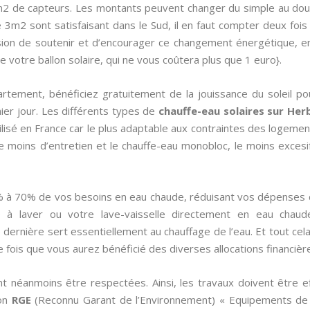
 m2 de capteurs. Les montants peuvent changer du simple au doub
e 3m2 sont satisfaisant dans le Sud, il en faut compter deux fois
cision de soutenir et d’encourager ce changement énergétique, en 
 de votre ballon solaire, qui ne vous coûtera plus que 1 euro}.
rtement, bénéficiez gratuitement de la jouissance du soleil po
ier jour. Les différents types de
chauffe-eau solaires sur Her
ilisé en France car le plus adaptable aux contraintes des logeme
 le moins d’entretien et le chauffe-eau monobloc, le moins exces
% à 70% de vos besoins en eau chaude, réduisant vos dépenses
à laver ou votre lave-vaisselle directement en eau chaude
dernière sert essentiellement au chauffage de l’eau. Et tout cel
e fois que vous aurez bénéficié des diverses allocations financière
t néanmoins être respectées. Ainsi, les travaux doivent être e
ion
RGE
(Reconnu Garant de l’Environnement) « Equipements de