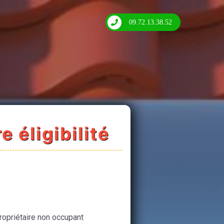
09.72.13.38.52
e éligibilité
ropriétaire non occupant