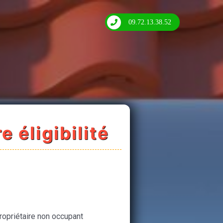
09.72.13.38.52
e éligibilité
ropriétaire non occupant