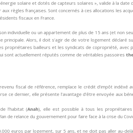
l’énergie solaire et dotés de capteurs solaires », valide à la da
r aux règles françaises. Sont concernés à ces allocations les ac
{résidents fiscaux en France.
on individuelle ou un appartement de plus de 15 ans (et non se
e principale. Alors, il doit s’agir de de votre logement déclaré su
les propriétaires bailleurs et les syndicats de copropriété, avec
ui sont actuellement réputés comme de véritables passoires
th
revenu fiscal de référence, remplace le crédit d’impôt indéxé 
nverse ce dernier, elle présente l’avantage d’être envoyée aux béné
de l’habitat (
Anah
), elle est possible à tous les propriétair
an de relance du gouvernement pour faire face à la crise du Covi
0.000 euros par logement, sur 5 ans, et ne doit pas aller au-de