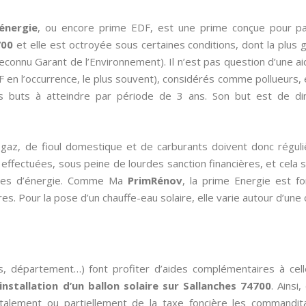
énergie
, ou encore prime EDF, est une prime conçue pour p
700
et elle est octroyée sous certaines conditions, dont la plus 
connu Garant de l’Environnement). Il n’est pas question d’une ai
n l’occurrence, le plus souvent), considérés comme pollueurs, et
s buts à atteindre par période de 3 ans. Son but est de 
de gaz, de fioul domestique et de carburants doivent donc régul
ffectuées, sous peine de lourdes sanction financières, et cela se 
omies d’énergie. Comme Ma
PrimRénov
, la prime Energie est fo
es. Pour la pose d’un chauffe-eau solaire, elle varie autour d’une
s, département…) font profiter d’aides complémentaires à cel
’installation d’un ballon solaire sur Sallanches 74700
. Ainsi
talement ou partiellement de la taxe foncière les commandit