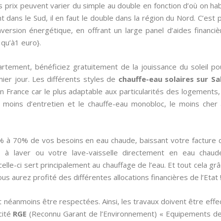
s prix peuvent varier du simple au double en fonction d’où on ha
 dans le Sud, il en faut le double dans la région du Nord. C’est p
ersion énergétique, en offrant un large panel d’aides financière
 qu’à1 euro}.
rtement, bénéficiez gratuitement de la jouissance du soleil po
ier jour. Les différents styles de
chauffe-eau solaires sur S
en France car le plus adaptable aux particularités des logements
le moins d’entretien et le chauffe-eau monobloc, le moins cher
% à 70% de vos besoins en eau chaude, baissant votre facture
à laver ou votre lave-vaisselle directement en eau chaude
lle-ci sert principalement au chauffage de l’eau. Et tout cela gr
ous aurez profité des différentes allocations financières de l’Etat 
 néanmoins être respectées. Ainsi, les travaux doivent être effec
icité
RGE
(Reconnu Garant de l’Environnement) « Equipements de