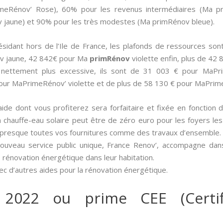
imeRénov’ Rose), 60% pour les revenus intermédiaires (Ma p
jaune) et 90% pour les très modestes (Ma primRénov bleue).
 résidant hors de l’Ile de France, les plafonds de ressources 
v jaune, 42 842€ pour Ma
primRénov
violette enfin, plus de 42
t nettement plus excessive, ils sont de 31 003 € pour MaP
our MaPrimeRénov’ violette et de plus de 58 130 € pour MaPrim
aide dont vous profiterez sera forfaitaire et fixée en fonction 
’un chauffe-eau solaire peut être de zéro euro pour les foyers le
t presque toutes vos fournitures comme des travaux d’ensemble.
nouveau service public unique, France Renov’, accompagne dan
 rénovation énergétique dans leur habitation.
c d’autres aides pour la rénovation énergétique.
 2022 ou prime CEE (Certif