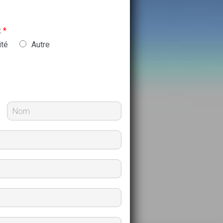
:
*
ité
Autre