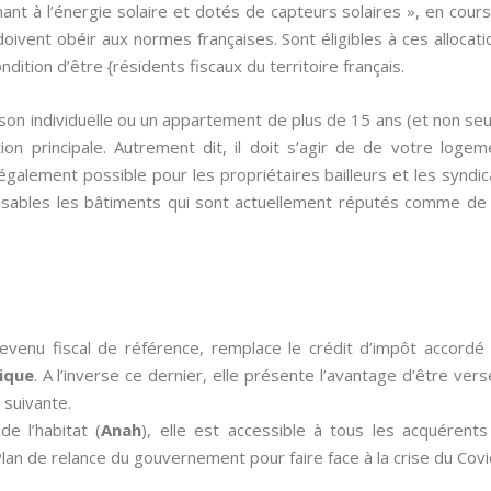
ant à l’énergie solaire et dotés de capteurs solaires », en co
doivent obéir aux normes françaises. Sont éligibles à ces allocat
ndition d’être {résidents fiscaux du territoire français.
ison individuelle ou un appartement de plus de 15 ans (et non se
ion principale. Autrement dit, il doit s’agir de de votre loge
 également possible pour les propriétaires bailleurs et les syndi
sables les bâtiments qui sont actuellement réputés comme de 
revenu fiscal de référence, remplace le crédit d’impôt accor
ique
. A l’inverse ce dernier, elle présente l’avantage d’être ver
 suivante.
de l’habitat (
Anah
), elle est accessible à tous les acquérent
an de relance du gouvernement pour faire face à la crise du Covi