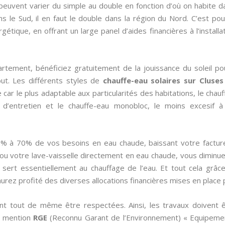
uvent varier du simple au double en fonction d’où on habite da
s le Sud, il en faut le double dans la région du Nord. C’est pou
ique, en offrant un large panel d’aides financières à l’installat
rtement, bénéficiez gratuitement de la jouissance du soleil po
ut. Les différents styles de
chauffe-eau solaires sur Cluse
ce car le plus adaptable aux particularités des habitations, le cha
 d’entretien et le chauffe-eau monobloc, le moins excesif à
0% à 70% de vos besoins en eau chaude, baissant votre factur
 ou votre lave-vaisselle directement en eau chaude, vous diminu
 sert essentiellement au chauffage de l’eau. Et tout cela grâ
aurez profité des diverses allocations financières mises en place pa
nt tout de même être respectées. Ainsi, les travaux doivent ê
la mention
RGE
(Reconnu Garant de l’Environnement) « Equipemen