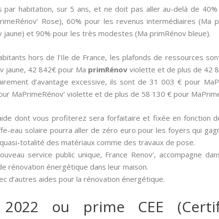
s par habitation, sur 5 ans, et ne doit pas aller au-delà de 40
aPrimeRénov’ Rose), 60% pour les revenus intermédiaires (Ma p
jaune) et 90% pour les très modestes (Ma primRénov bleue).
 habitants hors de l’Ile de France, les plafonds de ressources 
v jaune, 42 842€ pour Ma
primRénov
violette et de plus de 42
clairement d’avantage excessive, ils sont de 31 003 € pour M
our MaPrimeRénov’ violette et de plus de 58 130 € pour MaPrim
aide dont vous profiterez sera forfaitaire et fixée en fonction 
ffe-eau solaire pourra aller de zéro euro pour les foyers qui gag
 quasi-totalité des matériaux comme des travaux de pose.
nouveau service public unique, France Renov’, accompagne dan
de rénovation énergétique dans leur maison.
c d’autres aides pour la rénovation énergétique.
 2022 ou prime CEE (Certif