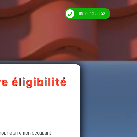
09.72.13.38.52
e éligibilité
ropriétaire non occupant