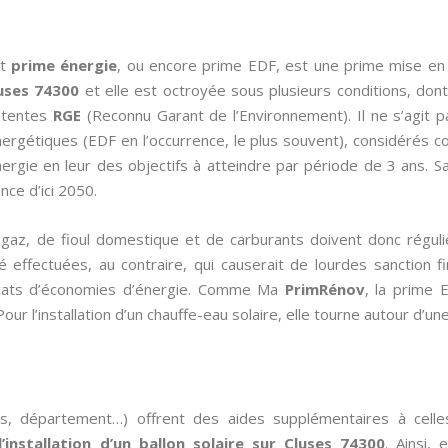
nt
prime énergie
, ou encore prime EDF, est une prime mise en
uses 74300
et elle est octroyée sous plusieurs conditions, dont
étentes
RGE
(Reconnu Garant de l’Environnement). Il ne s’agit p
nergétiques (EDF en l’occurrence, le plus souvent), considérés c
ergie en leur des objectifs à atteindre par période de 3 ans. Sa
ce d’ici 2050.
de gaz, de fioul domestique et de carburants doivent donc régul
effectuées, au contraire, qui causerait de lourdes sanction fi
ificats d’économies d’énergie. Comme Ma
PrimRénov
, la prime 
ur l’installation d’un chauffe-eau solaire, elle tourne autour d’un
es, département…) offrent des aides supplémentaires à cell
l’installation d’un ballon solaire sur Cluses 74300
. Ainsi,