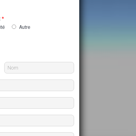
:
*
ité
Autre