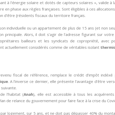
ant à l’énergie solaire et dotés de capteurs solaires », valide à
re en phase aux règles françaises. Sont éligibles à ces allocation
on d’être {résidents fiscaux du territoire français.
on individuelle ou un appartement de plus de 15 ans (et non se
n principale. Alors, il doit s’agir de l’adresse figurant sur votre
opriétaires bailleurs et les syndicats de copropriété, avec 
ont actuellement considérés comme de véritables isolant
thermi
revenu fiscal de référence, remplace le crédit d’impôt indé
ique
. A l’inverse ce dernier, elle présente l’avantage d’être ver
 suivante.
de l’habitat (
Anah
), elle est accessible à tous les acquérent
an de relance du gouvernement pour faire face à la crise du Covi
 par logement, sur 5 ans, et ne doit pas dépasser 40% du monta