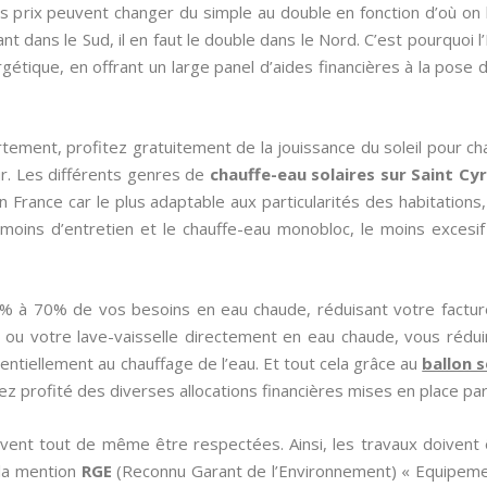
es prix peuvent changer du simple au double en fonction d’où on 
t dans le Sud, il en faut le double dans le Nord. C’est pourquoi l’
tique, en offrant un large panel d’aides financières à la pose de
tement, profitez gratuitement de la jouissance du soleil pour cha
r. Les différents genres de
chauffe-eau solaires sur Saint Cy
en France car le plus adaptable aux particularités des habitations
e moins d’entretien et le chauffe-eau monobloc, le moins excesi
0% à 70% de vos besoins en eau chaude, réduisant votre factur
 ou votre lave-vaisselle directement en eau chaude, vous rédu
sentiellement au chauffage de l’eau. Et tout cela grâce au
ballon s
ez profité des diverses allocations financières mises en place par 
ivent tout de même être respectées. Ainsi, les travaux doivent 
 la mention
RGE
(Reconnu Garant de l’Environnement) « Equipeme