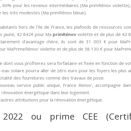
, 60% pour les revenus intermédiaires (Ma primRénov violette
r les très modestes (Ma primRénov bleue).
 habitants hors de l’Ile de France, les plafonds de ressources
v jaune, 42 842€ pour Ma
primRénov
violette et de plus de 42
 clairement d’avantage chère, ils sont de 31 003 € pour Ma
our MaPrimeRénov’ violette et de plus de 58 130 € pour MaPrim
ide dont vous profiterez sera forfaitaire et fixée en fonction de vo
ffe-eau solaire pourra aller de zéro euro pour les foyers les plus
totalité des fournitures comme des travaux de pose.
nouveau service public unique, France Renov’, accompagne dan
e rénovation énergétique dans leur logement.
autres attributions pour la rénovation énergétique.
 2022 ou prime CEE (Certif