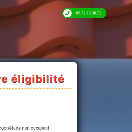
09.72.13.38.52
e éligibilité
ropriétaire non occupant