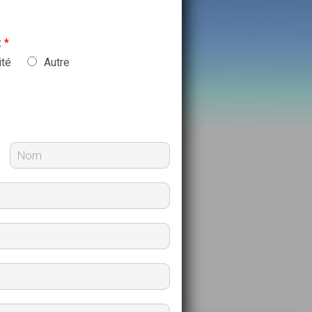
:
*
ité
Autre