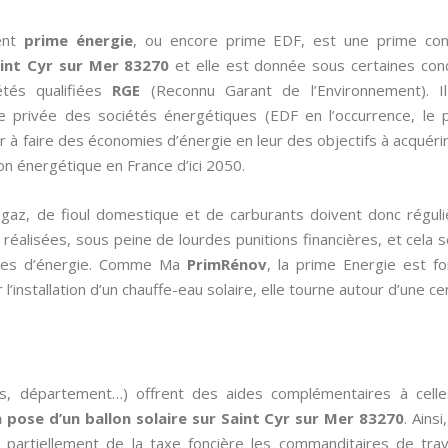
ent
prime énergie
, ou encore prime EDF, est une prime co
int Cyr sur Mer 83270
et elle est donnée sous certaines cond
étés qualifiées
RGE
(Reconnu Garant de l’Environnement). Il
 privée des sociétés énergétiques (EDF en l’occurrence, le
cer à faire des économies d’énergie en leur des objectifs à acquéri
n énergétique en France d’ici 2050.
de gaz, de fioul domestique et de carburants doivent donc régul
éalisées, sous peine de lourdes punitions financières, et cela se 
omies d’énergie. Comme Ma
PrimRénov
, la prime Energie est fo
l’installation d’un chauffe-eau solaire, elle tourne autour d’une c
es, département…) offrent des aides complémentaires à cell
a pose d’un ballon solaire sur Saint Cyr sur Mer 83270
. Ains
 partiellement de la taxe foncière les commanditaires de trav