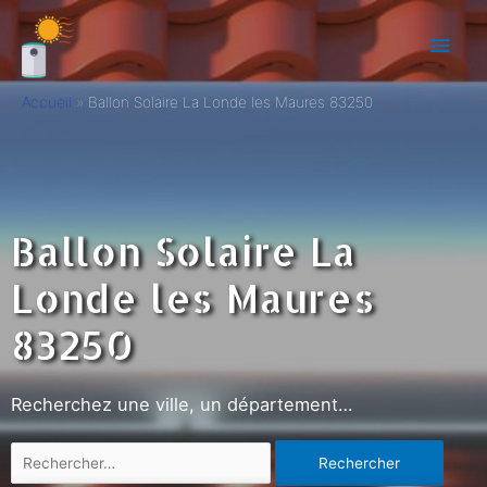
Accueil
Ballon Solaire La Londe les Maures 83250
Ballon Solaire La
Londe les Maures
83250
Recherchez une ville, un département…