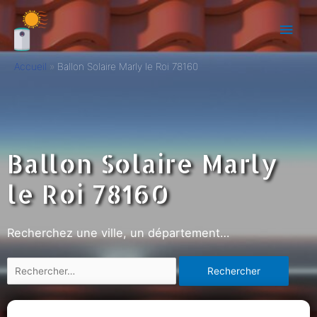
Accueil
Ballon Solaire Marly le Roi 78160
Ballon Solaire Marly
le Roi 78160
Recherchez une ville, un département…