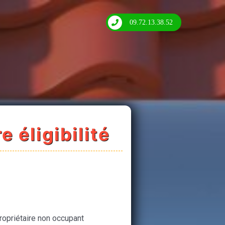
09.72.13.38.52
e éligibilité
ropriétaire non occupant