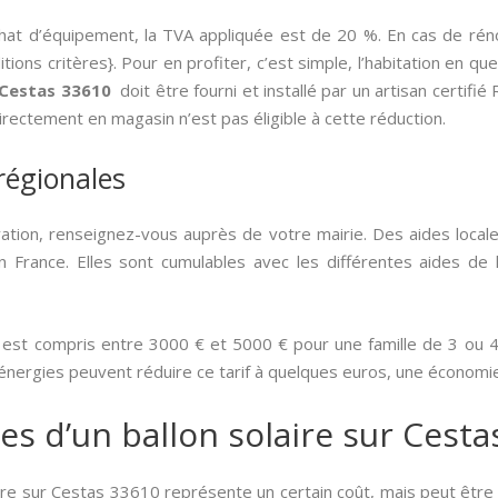
chat d’équipement, la TVA appliquée est de 20 %. En cas de rén
ons critères}. Pour en profiter, c’est simple, l’habitation en qu
r Cestas 33610
doit être fourni et installé par un artisan certifi
rectement en magasin n’est pas éligible à cette réduction.
 régionales
ion, renseignez-vous auprès de votre mairie. Des aides local
France. Elles sont cumulables avec les différentes aides de l’
 est compris entre 3000 € et 5000 € pour une famille de 3 ou 4 i
 énergies peuvent réduire ce tarif à quelques euros, une économi
es d’un ballon solaire sur Cest
laire sur Cestas 33610 représente un certain coût, mais peut être