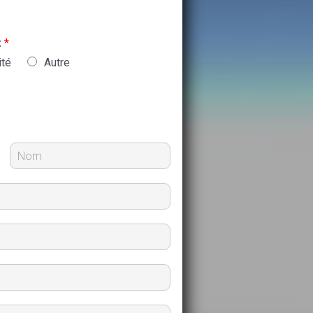
:
*
ité
Autre