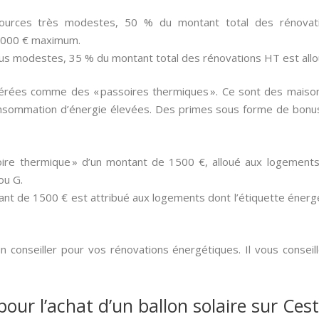
ources très modestes, 50 % du montant total des rénovati
 000 € maximum.
us modestes, 35 % du montant total des rénovations HT est all
dérées comme des « passoires thermiques ». Ce sont des maiso
nsommation d’énergie élevées. Des primes sous forme de bonus
ire thermique » d’un montant de 1500 €, alloué aux logements 
ou G.
nt de 1500 € est attribué aux logements dont l’étiquette énergé
conseiller pour vos rénovations énergétiques. Il vous conseill
pour l’achat d’un ballon solaire sur Ce