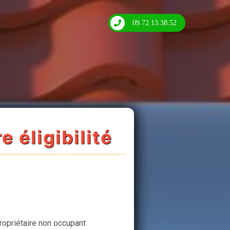
09.72.13.38.52
e éligibilité
ropriétaire non occupant