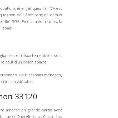
novations énergétiques, la TVA est
 question doit être terminé depuis
certifié RGE. En d’autres termes, le
rabais.
égionales et départementales sont
le coût d’un ballon solaire.
 personnes. Pour certains ménages,
nomie considérable.
chon 33120
tre amortie en grande partie avec
acture d’énergie (gaz, électricité,