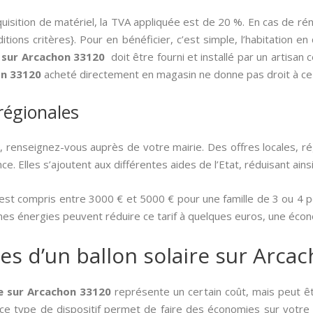
quisition de matériel, la TVA appliquée est de 20 %. En cas de ré
ions critères}. Pour en bénéficier, c’est simple, l’habitation en
e sur Arcachon 33120
doit être fourni et installé par un artisan 
on 33120
acheté directement en magasin ne donne pas droit à ce 
 régionales
, renseignez-vous auprès de votre mairie. Des offres locales, r
. Elles s’ajoutent aux différentes aides de l’Etat, réduisant ainsi 
 est compris entre 3000 € et 5000 € pour une famille de 3 ou 4
imes énergies peuvent réduire ce tarif à quelques euros, une éco
es d’un ballon solaire sur Arca
ire sur Arcachon 33120
représente un certain coût, mais peut ê
 ce type de dispositif permet de faire des économies sur votre f