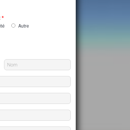
:
*
ité
Autre