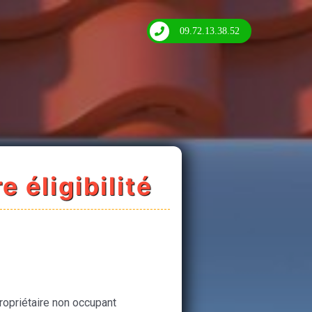
09.72.13.38.52
e éligibilité
ropriétaire non occupant