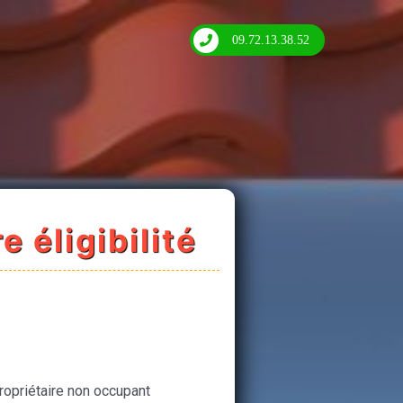
09.72.13.38.52
e éligibilité
ropriétaire non occupant