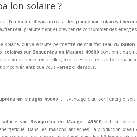
allon solaire ?
itué d’un
ballon d’eau
accolé à des
panneaux solaires thermi
hauffer l’eau gratuitement et d’éviter de consommer des énergies 
e solaire, qui va ensuite permettre de chauffer l’eau du
ballon
ux solaires sur Beaupréau en Mauges 49600
sont principalemen
ys méditerranéens ensoleillés, leur présence est plutôt répandu
t d’inconvénients que vous verrez ci-dessous.
eaupréau en Mauges 49600
a l’avantage d’utiliser l’énergie sola
u solaire sur Beaupréau en Mauges 49600
est un disposi
énergétique. Dans les maisons anciennes, la production d’ea
 pourcentage est encore plus élevé dans les bâtiments plus ré