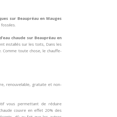
ques
sur Beaupréau en Mauges
fossiles.
 d’eau chaude sur Beaupréau en
t installés sur les toits, Dans les
e. Comme toute chose, le chauffe-
ire, renouvelable, gratuite et non-
tif vous permettant de réduire
u chaude couvre en effet 20% des
cents, dû au fait que les autres