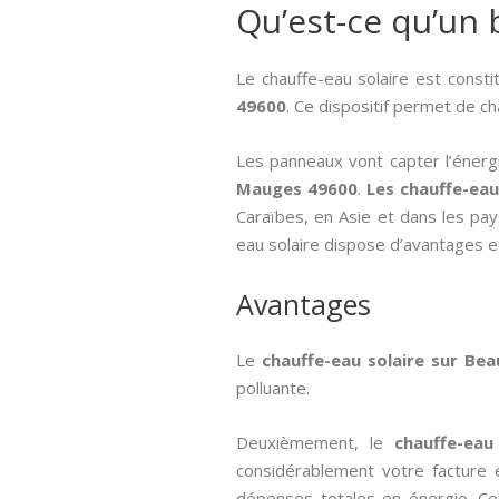
Qu’est-ce qu’un b
Le chauffe-eau solaire est const
49600
. Ce dispositif permet de c
Les panneaux vont capter l’énergi
Mauges 49600
.
Les chauffe-ea
Caraïbes, en Asie et dans les pa
eau solaire dispose d’avantages e
Avantages
Le
chauffe-eau solaire sur B
polluante.
Deuxièmement, le
chauffe-ea
considérablement votre facture 
dépenses totales en énergie. Ce