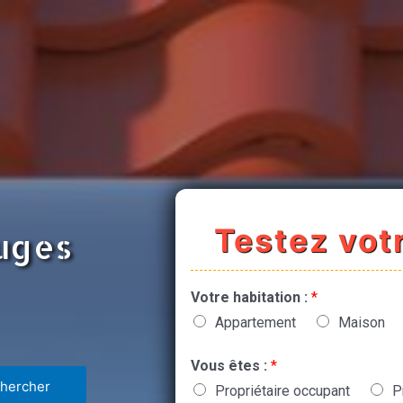
Testez votr
uges
Votre habitation :
*
Appartement
Maison
Vous êtes :
*
Propriétaire occupant
P