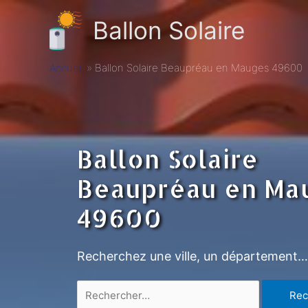
Ballon Solaire
Accueil
Ballon Solaire Beaupréau en Mauges 49600
Ballon Solaire
Beaupréau en Ma
49600
Recherchez une ville, un département…