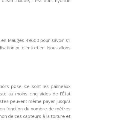
 d’eau chaude, il est donc hybride
u en Mauges 49600 pour savoir s’il
lisation ou d’entretien. Nous allons
 hors pose. Ce sont les panneaux
iste au moins cinq aides de l’État
destes peuvent même payer jusqu’à
e en fonction du nombre de mètres
 non de ces capteurs à la toiture et