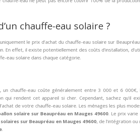
e chauffe-eau ne peut pas encore couvrir 100% de la production
d’un chauffe-eau solaire ?
r uniquement le prix d’achat du chauffe-eau solaire sur Beaupréa
. En effet, il existe potentiellement des coûts d’installation, d’uti
uffe-eau solaire dans chaque catégorie.
, un chauffe-eau coûte généralement entre 3 000 et 6 000€,
n qui rendent cet appareil si cher. Cependant, sachez qu’il ex
 d’achat de votre chauffe-eau solaire. Les ménages les plus mo
ballon solaire sur Beaupréau en Mauges 49600
. Le prix vari
solaires sur Beaupréau en Mauges 49600
, de l’intégration ou
e
.