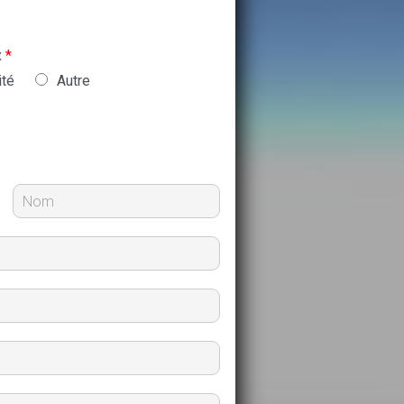
:
*
ité
Autre