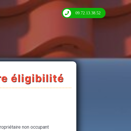
09.72.13.38.52
e éligibilité
ropriétaire non occupant