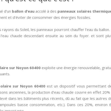
ué d’un
ballon d’eau
accolé à des
panneaux solaires thermiqu
ment et d’éviter de consommer des énergies fossiles.
 rayons du Soleil, les panneaux pourront chauffer l’eau du ballon
, l’eau chaude descendant ensuite au sein du foyer. et sont pl
laire sur Noyon 60400
exploite une énergie renouvelable, grat
uants.
solaire sur Noyon 60400
est un dispositif vous permettant d
isons anciennes, la production d’eau chaude couvre en effet 20%
levé dans les bâtiments plus récents, dû au fait que les autres
n, ampoules basse consommation, etc.). Dans ces 20%, environ 
rès importante.