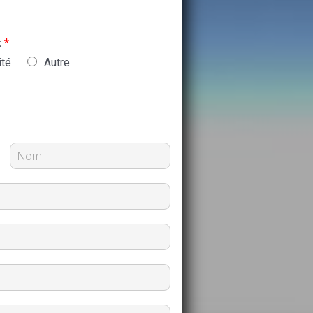
:
*
ité
Autre