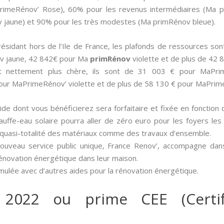
aPrimeRénov’ Rose), 60% pour les revenus intermédiaires (Ma p
jaune) et 90% pour les très modestes (Ma primRénov bleue).
e résidant hors de l’Ile de France, les plafonds de ressources 
v jaune, 42 842€ pour Ma
primRénov
violette et de plus de 42
st nettement plus chère, ils sont de 31 003 € pour MaPr
our MaPrimeRénov’ violette et de plus de 58 130 € pour MaPrim
aide dont vous bénéficierez sera forfaitaire et fixée en fonction 
auffe-eau solaire pourra aller de zéro euro pour les foyers les
a quasi-totalité des matériaux comme des travaux d’ensemble.
nouveau service public unique, France Renov’, accompagne dan
rénovation énergétique dans leur maison.
umulée avec d’autres aides pour la rénovation énergétique.
 2022 ou prime CEE (Certif