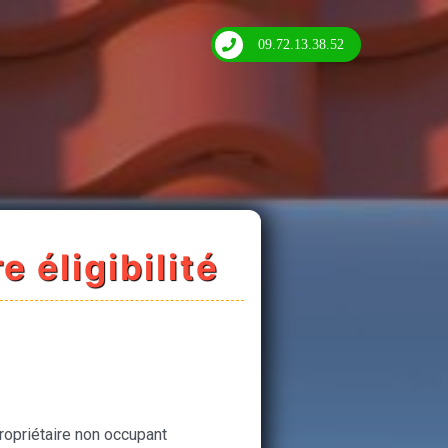
09.72.13.38.52
e éligibilité
ropriétaire non occupant