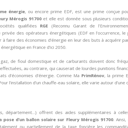
ime énergie
, ou encore prime EDF, est une prime conçue po
eury Mérogis 91700
et elle est donnée sous plusieurs conditio
ociétés qualifiées
RGE
(Reconnu Garant de l’Environnement
 privée des opérateurs énergétiques (EDF en l’occurrence, le
ger à faire des économies d’énergie en leur des buts à acquérir p
énergétique en France d’ici 2050.
de gaz, de fioul domestique et de carburants doivent donc fré
fectuées, au contraire, qui causerait de lourdes punitions financiè
ificats d’économies d’énergie. Comme Ma
PrimRénov
, la prime 
ur l’installation d’un chauffe-eau solaire, elle varie autour d’une
es, département…) offrent des aides supplémentaires à cell
la pose d’un ballon solaire sur Fleury Mérogis 91700
. Ainsi
talement ou partiellement de la taxe foncière les commandit