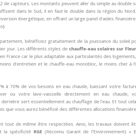
m2 de capteurs. Les montants peuvent aller du simple au double s
ffisent dans le Sud, il en faut le double dans la région du Nord.
version énergétique, en offrant un large panel d’aides financières
ro}.
partement, bénéficiez gratuitement de la jouissance du soleil po
er jour. Les différents styles de
chauffe-eau solaires sur Fle
é en France car le plus adaptable aux particularités des logements
moins d’entretien et le chauffe-eau monobloc, le moins cher à l’
0% à 70% de vos besoins en eau chaude, baissant votre factur
ver ou votre lave-vaisselle directement en eau chaude, vo
dernière sert essentiellement au chauffage de l’eau. Et tout cel
ois que vous aurez bénéficié des différentes allocations financières
ent tout de même être respectées. Ainsi, les travaux doivent êt
t la spécificité
RGE
(Reconnu Garant de l’Environnement) « 