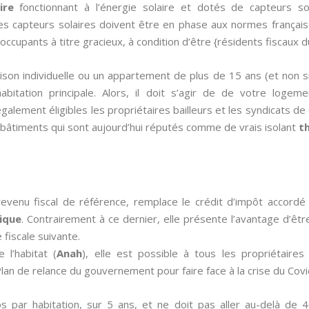
ire
fonctionnant à l’énergie solaire et dotés de capteurs so
 capteurs solaires doivent être en phase aux normes françaises.
occupants à titre gracieux, à condition d’être {résidents fiscaux du
aison individuelle ou un appartement de plus de 15 ans (et non 
bitation principale. Alors, il doit s’agir de de votre logem
également éligibles les propriétaires bailleurs et les syndicats de
bâtiments qui sont aujourd’hui réputés comme de vrais isolant
t
revenu fiscal de référence, remplace le crédit d’impôt accor
ique
. Contrairement à ce dernier, elle présente l’avantage d’êtr
 fiscale suivante.
 l’habitat (
Anah
), elle est possible à tous les propriétaire
an de relance du gouvernement pour faire face à la crise du Covi
s par habitation, sur 5 ans, et ne doit pas aller au-delà de