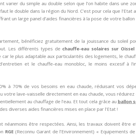
t varier du simple au double selon que l’on habite dans une zo
n faut le double dans la région du Nord. C’est pour cela que l’Eta
ant un large panel d’aides financières à la pose de votre ballon 
rtement, bénéficiez gratuitement de la jouissance du soleil po
ut. Les différents types de
chauffe-eau solaires sur Oissel
nce car le plus adaptable aux particularités des logements, le chau
’entretien et le chauffe-eau monobloc, le moins excesif à l’in
50% à 70% de vos besoins en eau chaude, réduisant vos dép
ou votre lave-vaisselle directement en eau chaude, vous réduir
sentiellement au chauffage de l’eau. Et tout cela grâce au
ballon s
des diverses aides financières mises en place par l’Etat !
t néanmoins être respectées. Ainsi, les travaux doivent être e
ion
RGE
(Reconnu Garant de l’Environnement) « Equipements de