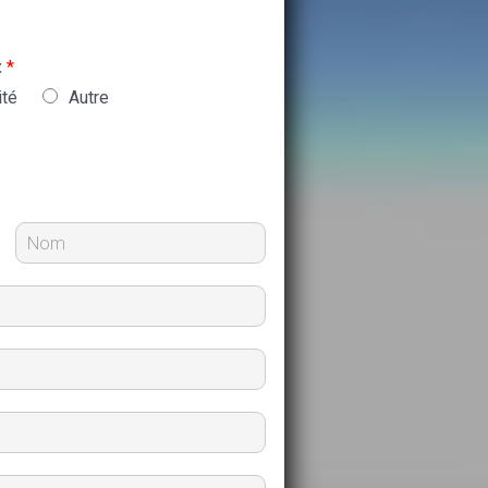
:
*
ité
Autre