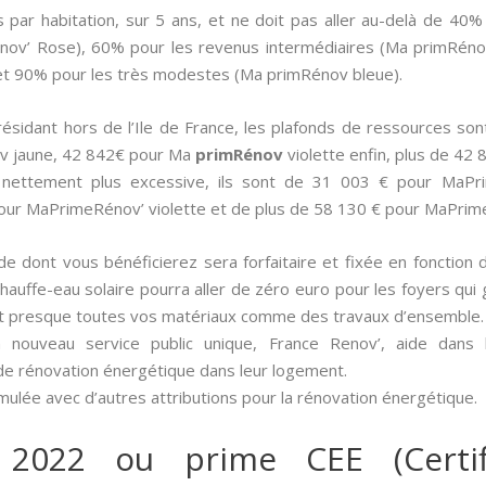
s par habitation, sur 5 ans, et ne doit pas aller au-delà de 40
nov’ Rose), 60% pour les revenus intermédiaires (Ma primRéno
t 90% pour les très modestes (Ma primRénov bleue).
e résidant hors de l’Ile de France, les plafonds de ressources 
v jaune, 42 842€ pour Ma
primRénov
violette enfin, plus de 42
t nettement plus excessive, ils sont de 31 003 € pour MaP
our MaPrimeRénov’ violette et de plus de 58 130 € pour MaPrim
aide dont vous bénéficierez sera forfaitaire et fixée en fonction 
n chauffe-eau solaire pourra aller de zéro euro pour les foyers qu
nt presque toutes vos matériaux comme des travaux d’ensemble.
 nouveau service public unique, France Renov’, aide dans
de rénovation énergétique dans leur logement.
mulée avec d’autres attributions pour la rénovation énergétique.
 2022 ou prime CEE (Certif