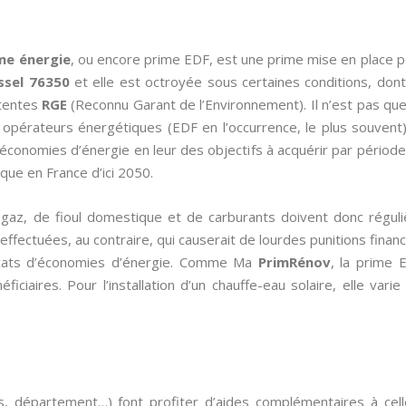
me énergie
, ou encore prime EDF, est une prime mise en place 
ssel 76350
et elle est octroyée sous certaines conditions, dont
étentes
RGE
(Reconnu Garant de l’Environnement). Il n’est pas qu
s opérateurs énergétiques (EDF en l’occurrence, le plus souvent
s économies d’énergie en leur des objectifs à acquérir par périod
ue en France d’ici 2050.
de gaz, de fioul domestique et de carburants doivent donc régul
fectuées, au contraire, qui causerait de lourdes punitions financiè
ificats d’économies d’énergie. Comme Ma
PrimRénov
, la prime 
iciaires. Pour l’installation d’un chauffe-eau solaire, elle vari
s, département…) font profiter d’aides complémentaires à cel