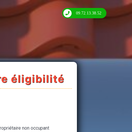
09.72.13.38.52
e éligibilité
ropriétaire non occupant