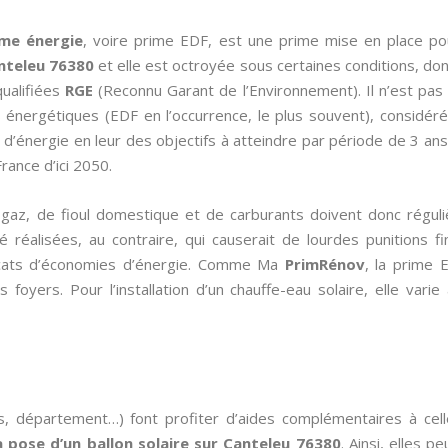
ime énergie
, voire prime EDF, est une prime mise en place p
nteleu 76380
et elle est octroyée sous certaines conditions, don
ualifiées
RGE
(Reconnu Garant de l’Environnement). Il n’est pas 
 énergétiques (EDF en l’occurrence, le plus souvent), considéré
d’énergie en leur des objectifs à atteindre par période de 3 ans
ance d’ici 2050.
de gaz, de fioul domestique et de carburants doivent donc régul
réalisées, au contraire, qui causerait de lourdes punitions fi
ificats d’économies d’énergie. Comme Ma
PrimRénov
, la prime 
 foyers. Pour l’installation d’un chauffe-eau solaire, elle vari
s, département…) font profiter d’aides complémentaires à cel
a pose d’un ballon solaire sur Canteleu 76380
. Ainsi, elles 