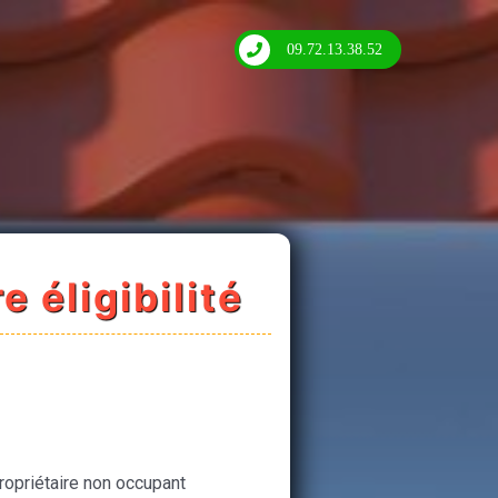
09.72.13.38.52
e éligibilité
ropriétaire non occupant