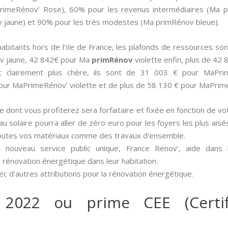
aPrimeRénov’ Rose), 60% pour les revenus intermédiaires (Ma p
jaune) et 90% pour les très modestes (Ma primRénov bleue).
 habitants hors de l’Ile de France, les plafonds de ressources
v jaune, 42 842€ pour Ma
primRénov
violette enfin, plus de 42
st clairement plus chère, ils sont de 31 003 € pour MaPr
our MaPrimeRénov’ violette et de plus de 58 130 € pour MaPrim
ide dont vous profiterez sera forfaitaire et fixée en fonction de vo
u solaire pourra aller de zéro euro pour les foyers les plus ais
toutes vos matériaux comme des travaux d’ensemble.
 nouveau service public unique, France Renov’, aide dans
 rénovation énergétique dans leur habitation.
c d’autres attributions pour la rénovation énergétique.
 2022 ou prime CEE (Certif