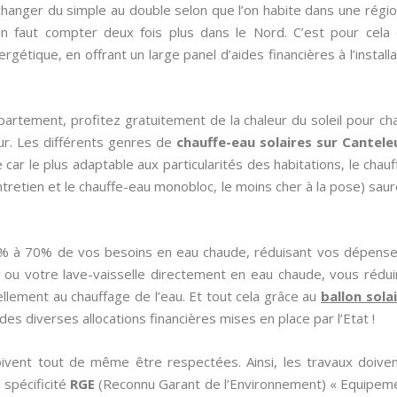
anger du simple au double selon que l’on habite dans une régio
 en faut compter deux fois plus dans le Nord. C’est pour cela
étique, en offrant un large panel d’aides financières à l’installa
artement, profitez gratuitement de la chaleur du soleil pour cha
r. Les différents genres de
chauffe-eau solaires sur Cantel
ce car le plus adaptable aux particularités des habitations, le cha
entretien et le chauffe-eau monobloc, le moins cher à la pose) saur
0% à 70% de vos besoins en eau chaude, réduisant vos dépense
 ou votre lave-vaisselle directement en eau chaude, vous rédu
iellement au chauffage de l’eau. Et tout cela grâce au
ballon sola
es diverses allocations financières mises en place par l’Etat !
oivent tout de même être respectées. Ainsi, les travaux doiven
la spécificité
RGE
(Reconnu Garant de l’Environnement) « Equipeme