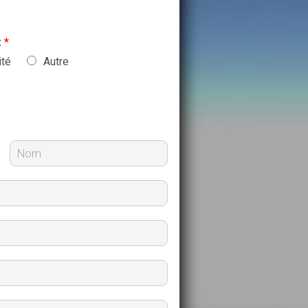
:
*
ité
Autre