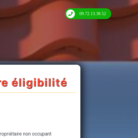
09.72.13.38.52
e éligibilité
ropriétaire non occupant