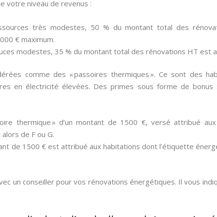
de votre niveau de revenus :
sources très modestes, 50 % du montant total des rénovati
 000 € maximum.
uces modestes, 35 % du montant total des rénovations HT est a
idérées comme des « passoires thermiques ». Ce sont des habit
res en électricité élevées. Des primes sous forme de bonus 
oire thermique » d’un montant de 1500 €, versé attribué aux
 alors de F ou G.
nt de 1500 € est attribué aux habitations dont l’étiquette énergé
ec un conseiller pour vos rénovations énergétiques. Il vous indiq