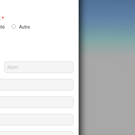
:
*
ité
Autre