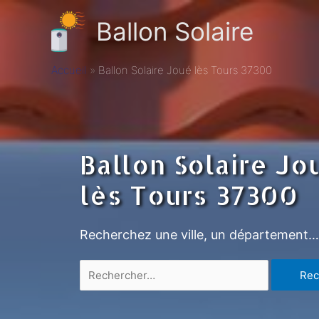
Ballon Solaire
Accueil
Ballon Solaire Joué lès Tours 37300
Ballon Solaire Jo
lès Tours 37300
Recherchez une ville, un département…