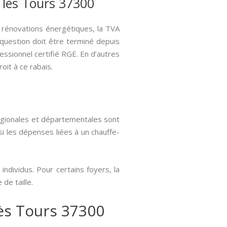
é lès Tours 37300
 rénovations énergétiques, la TVA
n question doit être terminé depuis
fessionnel certifié RGE. En d’autres
it à ce rabais.
régionales et départementales sont
si les dépenses liées à un chauffe-
ndividus. Pour certains foyers, la
de taille.
lès Tours 37300