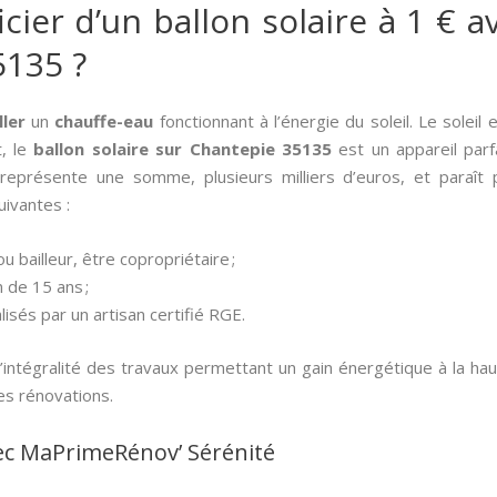
er d’un ballon solaire à 1 € av
5135 ?
ller
un
chauffe-eau
fonctionnant à l’énergie du soleil. Le soleil
t, le
ballon solaire sur Chantepie 35135
est un appareil parf
représente une somme, plusieurs milliers d’euros, et paraît p
uivantes :
u bailleur, être copropriétaire ;
 de 15 ans ;
lisés par un artisan certifié RGE.
’intégralité des travaux permettant un gain énergétique à la ha
es rénovations.
ec MaPrimeRénov’ Sérénité