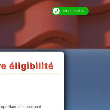
09.72.13.38.52
e éligibilité
ropriétaire non occupant