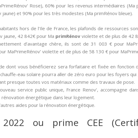
MaPrimeRénov’ Rose), 60% pour les revenus intermédiaires (Ma 
jaune) et 90% pour les très modestes (Ma primRénov bleue).
 habitants hors de l’Ile de France, les plafonds de ressources
v jaune, 42 842€ pour Ma
primRénov
violette et de plus de 42
t nettement d’avantage chère, ils sont de 31 003 € pour MaP
our MaPrimeRénov’ violette et de plus de 58 130 € pour MaPrim
aide dont vous bénéficierez sera forfaitaire et fixée en fonction 
un chauffe-eau solaire pourra aller de zéro euro pour les foyers qu
nçant presque toutes vos matériaux comme des travaux de pose.
nouveau service public unique, France Renov’, accompagne dan
e rénovation énergétique dans leur logement.
’autres aides pour la rénovation énergétique.
 2022 ou prime CEE (Certif