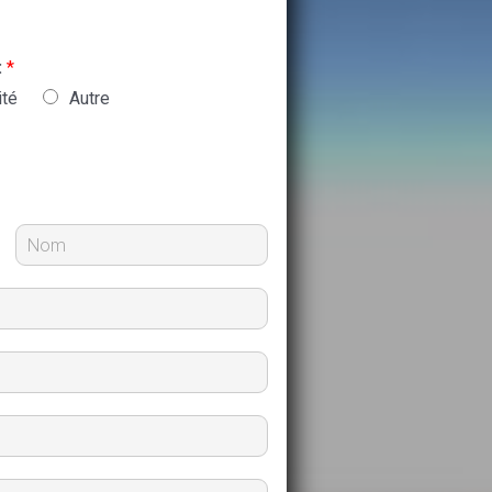
:
*
ité
Autre