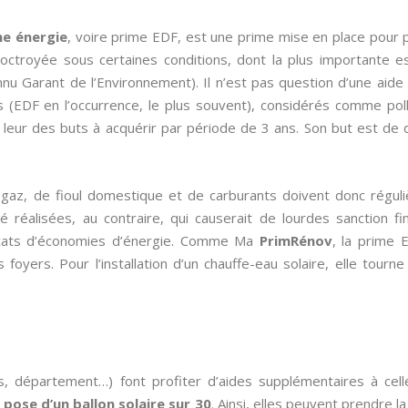
me énergie
, voire prime EDF, est une prime mise en place pour 
 octroyée sous certaines conditions, dont la plus importante 
nu Garant de l’Environnement). Il n’est pas question d’une aid
 (EDF en l’occurrence, le plus souvent), considérés comme pollu
 leur des buts à acquérir par période de 3 ans. Son but est d
de gaz, de fioul domestique et de carburants doivent donc régul
 réalisées, au contraire, qui causerait de lourdes sanction fin
ificats d’économies d’énergie. Comme Ma
PrimRénov
, la prime 
 foyers. Pour l’installation d’un chauffe-eau solaire, elle tourn
s, département…) font profiter d’aides supplémentaires à cel
a pose d’un ballon solaire sur 30
. Ainsi, elles peuvent prendre l