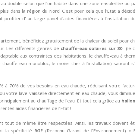
au double selon que l’on habite dans une zone ensoleillée ou p
 plus dans la région du Nord. C’est pour cela que l’Etat a déci
 profiter d’ un large panel d’aides financières à l’installation d
artement, bénéficiez gratuitement de la chaleur du soleil pour cha
ur. Les différents genres de
chauffe-eau solaires sur 30
(le c
 adaptable aux contraintes des habitations, le chauffe-eau à therm
 chauffe-eau monobloc, le moins cher à l’installation) sauront s
0% à 70% de vos besoins en eau chaude, réduisant votre factur
 ou votre lave-vaisselle directement en eau chaude, vous diminu
principalement au chauffage de l’eau. Et tout cela grâce au
ballon
entes aides financières de l’Etat !
ent tout de même être respectées. Ainsi, les travaux doivent êt
nt la spécificité
RGE
(Reconnu Garant de l’Environnement) «