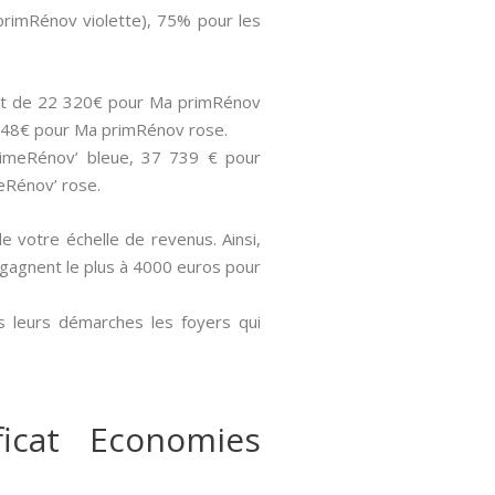
primRénov violette), 75% pour les
 sont de 22 320€ pour Ma primRénov
 848€ pour Ma primRénov rose.
rimeRénov’ bleue, 37 739 € pour
eRénov’ rose.
de votre échelle de revenus. Ainsi,
i gagnent le plus à 4000 euros pour
s leurs démarches les foyers qui
icat Economies