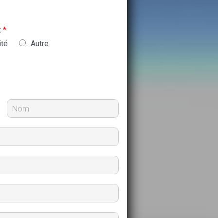
:
*
ité
Autre