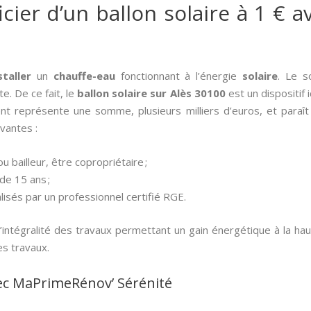
er d’un ballon solaire à 1 € av
staller
un
chauffe-eau
fonctionnant à l’énergie
solaire
. Le s
e. De ce fait, le
ballon solaire sur Alès 30100
est un dispositif 
t représente une somme, plusieurs milliers d’euros, et paraît p
ivantes :
u bailleur, être copropriétaire ;
 de 15 ans ;
lisés par un professionnel certifié RGE.
intégralité des travaux permettant un gain énergétique à la ha
s travaux.
ec MaPrimeRénov’ Sérénité