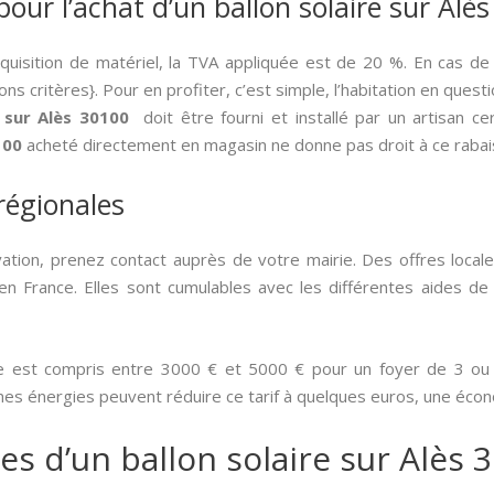
pour l’achat d’un ballon solaire sur Alè
cquisition de matériel, la TVA appliquée est de 20 %. En cas de
ns critères}. Pour en profiter, c’est simple, l’habitation en ques
 sur Alès 30100
doit être fourni et installé par un artisan ce
100
acheté directement en magasin ne donne pas droit à ce rabai
 régionales
ion, prenez contact auprès de votre mairie. Des offres local
n France. Elles sont cumulables avec les différentes aides de l’
e est compris entre 3000 € et 5000 € pour un foyer de 3 ou 4
mes énergies peuvent réduire ce tarif à quelques euros, une écono
es d’un ballon solaire sur Alès 