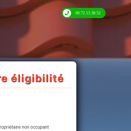
09.72.13.38.52
e éligibilité
ropriétaire non occupant