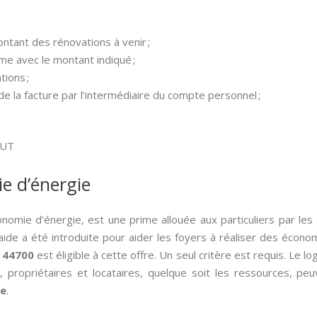
ntant des rénovations à venir ;
me avec le montant indiqué ;
ions ;
 de la facture par l’intermédiaire du compte personnel ;
OUT
ie d’énergie
conomie d’énergie, est une prime allouée aux particuliers par le
 aide a été introduite pour aider les foyers à réaliser des écono
t 44700
est éligible à cette offre. Un seul critère est requis. Le 
, propriétaires et locataires, quelque soit les ressources, p
re
.