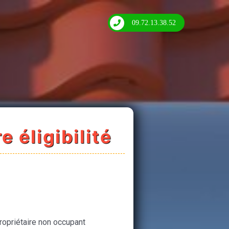
09.72.13.38.52
e éligibilité
ropriétaire non occupant