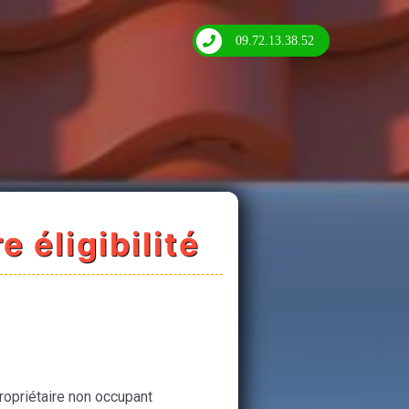
09.72.13.38.52
e éligibilité
ropriétaire non occupant