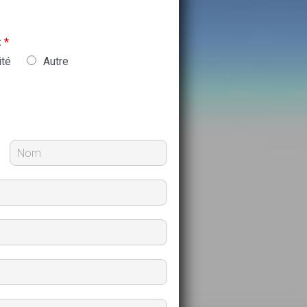
:
*
ité
Autre