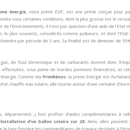
ime énergie
, voire prime EDF, est une prime conçue pour p
onnée sous certaines conditions, dont la plus grosse est le reco
de l’Environnement). Il n’est pas question d’une aide de l’Etat 
, le plus souvent), considérés comme pollueurs, et dont l’Etat
 atteindre par période de 3 ans. Sa finalité est de diminuer de 
de gaz, de fioul domestique et de carburants doivent donc fré
effectuées, sous peine de lourdes punitions financières, et cela
 d’énergie. Comme Ma
PrimRénov
, la prime Energie est forfaitai
 d’un chauffe-eau solaire, elle tourne autour d’une centaine d’euro
s, département…) font profiter d’aides complémentaires à cel
l’installation d’un ballon solaire sur 28
. Ainsi, elles peuven
 la taxe foncière les commanditaires de travaux destinés à l’éco