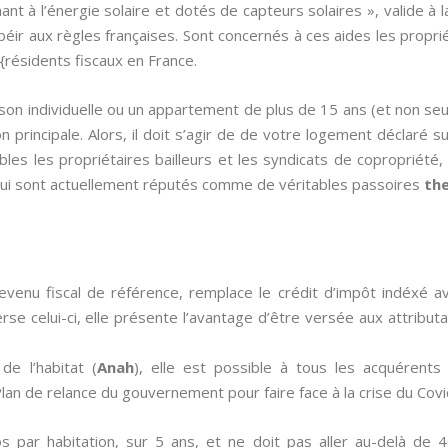
ant à l’énergie solaire et dotés de capteurs solaires », valide à
béir aux règles françaises. Sont concernés à ces aides les propr
e {résidents fiscaux en France.
ison individuelle ou un appartement de plus de 15 ans (et non se
n principale. Alors, il doit s’agir de de votre logement déclaré s
bles les propriétaires bailleurs et les syndicats de copropriété,
ui sont actuellement réputés comme de véritables passoires
th
evenu fiscal de référence, remplace le crédit d’impôt indéxé 
nverse celui-ci, elle présente l’avantage d’être versée aux attribut
de l’habitat (
Anah
), elle est possible à tous les acquérent
an de relance du gouvernement pour faire face à la crise du Covi
s par habitation, sur 5 ans, et ne doit pas aller au-delà de