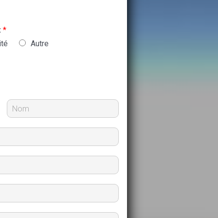
:
*
ité
Autre