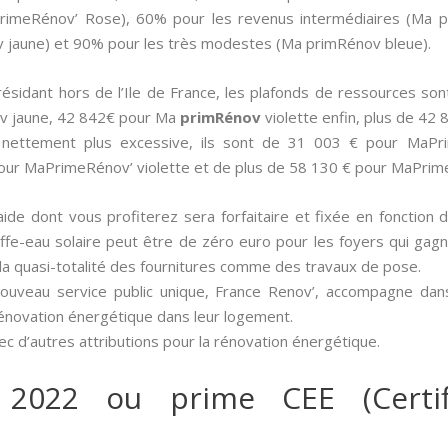
aPrimeRénov’ Rose), 60% pour les revenus intermédiaires (Ma p
jaune) et 90% pour les très modestes (Ma primRénov bleue).
e résidant hors de l’Ile de France, les plafonds de ressources 
v jaune, 42 842€ pour Ma
primRénov
violette enfin, plus de 42
t nettement plus excessive, ils sont de 31 003 € pour MaP
our MaPrimeRénov’ violette et de plus de 58 130 € pour MaPrim
aide dont vous profiterez sera forfaitaire et fixée en fonction 
ffe-eau solaire peut être de zéro euro pour les foyers qui gag
 la quasi-totalité des fournitures comme des travaux de pose.
nouveau service public unique, France Renov’, accompagne dan
rénovation énergétique dans leur logement.
c d’autres attributions pour la rénovation énergétique.
 2022 ou prime CEE (Certif