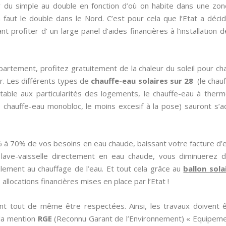
r du simple au double en fonction d’où on habite dans une zo
en faut le double dans le Nord. C’est pour cela que l’Etat a déc
 profiter d’ un large panel d’aides financières à l’installation d
artement, profitez gratuitement de la chaleur du soleil pour cha
r. Les différents types de
chauffe-eau solaires sur 28
(le chauf
ptable aux particularités des logements, le chauffe-eau à thermo
 chauffe-eau monobloc, le moins excesif à la pose) sauront s’a
 à 70% de vos besoins en eau chaude, baissant votre facture d’
 lave-vaisselle directement en eau chaude, vous diminuerez 
palement au chauffage de l’eau. Et tout cela grâce au
ballon sola
llocations financières mises en place par l’Etat !
nt tout de même être respectées. Ainsi, les travaux doivent ê
 la mention
RGE
(Reconnu Garant de l’Environnement) « Equipeme