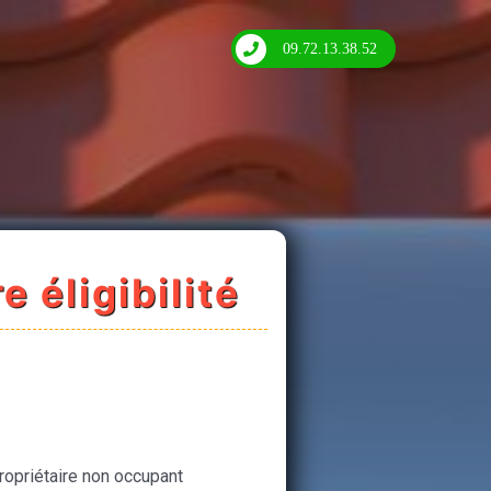
09.72.13.38.52
e éligibilité
ropriétaire non occupant