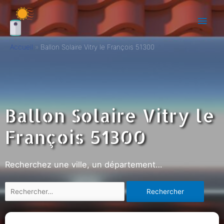
Accueil
Ballon Solaire Vitry le François 51300
Ballon Solaire Vitry le
François 51300
Recherchez une ville, un département…