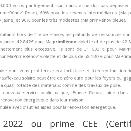
20.000 euros par logement, sur 5 ans, et ne doit pas dépasser
aPrimeRénov’ Rose), 60% pour les revenus intermédiaires (Ma p
jaune) et 90% pour les très modestes (Ma primRénov bleue).
 habitants hors de l’Ile de France, les plafonds de ressources 
v jaune, 42 842€ pour Ma
primRénov
violette et de plus de 42
t nettement plus excessive, ils sont de 31 003 € pour MaP
our MaPrimeRénov’ violette et de plus de 58 130 € pour MaPrim
aide dont vous profiterez sera forfaitaire et fixée en fonction 
n chauffe-eau solaire peut être de zéro euro pour les foyers qui ga
 la quasi-totalité des matériaux comme des travaux de pose.
 nouveau service public unique, France Renov’, aide dans
 rénovation énergétique dans leur maison.
umulée avec d’autres aides pour la rénovation énergétique.
 2022 ou prime CEE (Certif