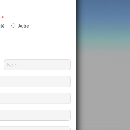
:
*
ité
Autre