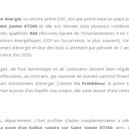
e énergie
, ou encore prime EDF, est une prime mise en place 
int Junien 87200
et elle est donnée sous plusieurs condition
tés qualifiées
RGE
(Reconnu Garant de l’Environnement). Il ne s’
rateurs énergétiques (EDF en l’occurrence, le plus souvent), c
onomies d’énergie en leur des buts à atteindre par période de 3 a
ance d’ici 2050.
de gaz, de fioul domestique et de carburants doivent donc régul
fectuées, au contraire, qui causerait de lourdes sanction financiè
ificats d’économies d’énergie. Comme Ma
PrimRénov
, la prime 
our la pose d’un chauffe-eau solaire, elle varie autour d’une cent
s, département…) font profiter d’aides complémentaires à cel
la pose d’un ballon solaire sur Saint Junien 87200
. Ainsi,