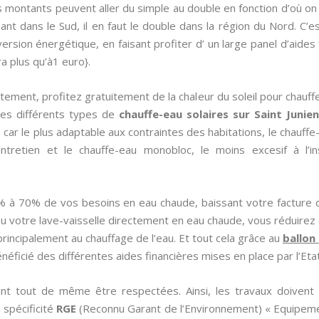
s montants peuvent aller du simple au double en fonction d’où on
nt dans le Sud, il en faut le double dans la région du Nord. C’e
rsion énergétique, en faisant profiter d’ un large panel d’aides fi
ra plus qu’à1 euro}.
tement, profitez gratuitement de la chaleur du soleil pour chauffe
Les différents types de
chauffe-eau solaires sur Saint Junie
ce car le plus adaptable aux contraintes des habitations, le chauff
ntretien et le chauffe-eau monobloc, le moins excesif à l’in
% à 70% de vos besoins en eau chaude, baissant votre facture
ou votre lave-vaisselle directement en eau chaude, vous réduir
principalement au chauffage de l’eau. Et tout cela grâce au
ballon 
néficié des différentes aides financières mises en place par l’Etat
nt tout de même être respectées. Ainsi, les travaux doivent 
la spécificité
RGE
(Reconnu Garant de l’Environnement) « Equipeme