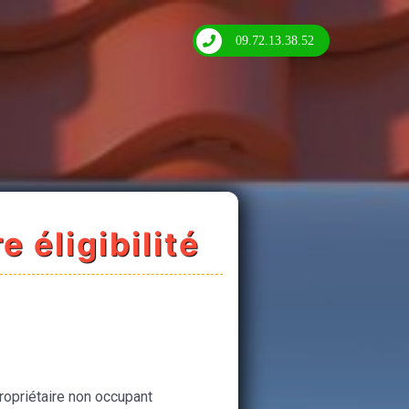
09.72.13.38.52
e éligibilité
ropriétaire non occupant