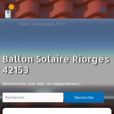
Accueil
Ballon Solaire Riorges 42153
Ballon Solaire Riorges
42153
Recherchez une ville, un département…