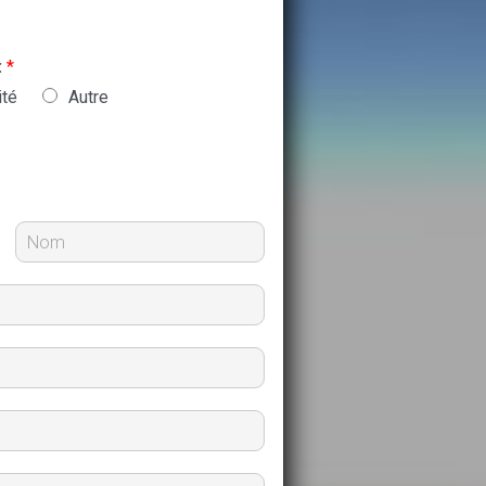
:
*
ité
Autre