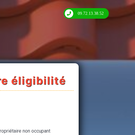
09.72.13.38.52
e éligibilité
ropriétaire non occupant